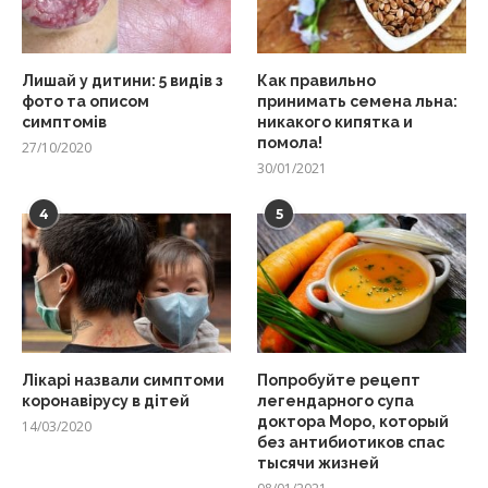
Лишай у дитини: 5 видів з
Как правильно
фото та описом
принимать семена льна:
симптомів
никакого кипятка и
помола!
27/10/2020
30/01/2021
4
5
Лікарі назвали симптоми
Попробуйте рецепт
коронавірусу в дітей
легендарного супа
доктора Моро, который
14/03/2020
без антибиотиков спас
тысячи жизней