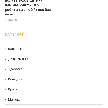
Болить вухо в дитини:
чим знеболити, що
робити та як обійтися без
ліків
26/06/2019
КАТЕГОРІЇ
Вагітність
Дошкільнята
Здоров'я
Конкурси
Краса
Малюки