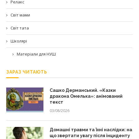
Релакс
Світ мами
Світ тата
Школярі
Матеріали для НУШ
ЗАРАЗ ЧИТАЮТЬ
Сашко Дерманський. «Казки
дракона Омелька»: анімований
текст
03/08/2026
Домашні травми та їхні наслідки: на
що звертати увагу після інциденту