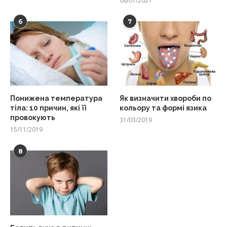
08/01/2021
6
7
Понижена температура
Як визначити хвороби по
тіла: 10 причин, які її
кольору та формі язика
провокують
31/03/2019
15/11/2019
8