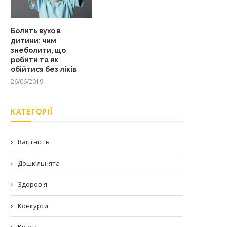
Болить вухо в
дитини: чим
знеболити, що
робити та як
обійтися без ліків
26/06/2019
КАТЕГОРІЇ
Вагітність
Дошкільнята
Здоров'я
Конкурси
Краса