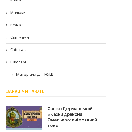
Малюки
Релакс
Світ мами
Світ тата
Школярі
Матеріали для НУШ
ЗАРАЗ ЧИТАЮТЬ
Сашко Дерманський.
«Казки дракона
Омелька»: анімований
текст