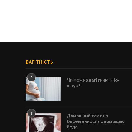
ВАГІТНІСТЬ
1
Чи можна вагітним «Но-
шпу»?
2
Домашний тест на
беременность с помощью
йода