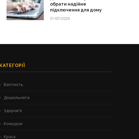
обрати надійне
підключення для дому
31/07/2026
КАТЕГОРІЇ
Вагітність
Дошкільнята
Здоров'я
Конкурси
Краса