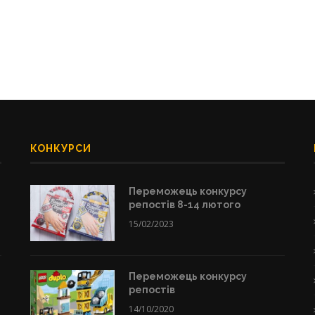
КОНКУРСИ
Переможець конкурсу
репостів 8-14 лютого
15/02/2023
Переможець конкурсу
репостів
14/10/2020