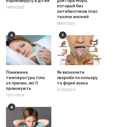
коронавірусу в дітей
доктора Моро,
который без
14/03/2020
антибиотиков спас
тысячи жизней
08/01/2021
6
7
Понижена
Як визначити
температура тіла:
хвороби по кольору
10 причин, які її
та формі язика
провокують
31/03/2019
15/11/2019
8