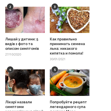
2
3
Лишай у дитини: 5
Как правильно
видів з фото та
принимать семена
описом симптомів
льна: никакого
кипятка и помола!
27/10/2020
30/01/2021
4
5
Лікарі назвали
Попробуйте рецепт
симптоми
легендарного супа