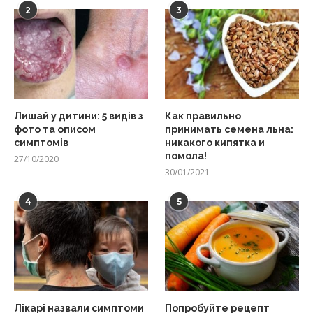
2
3
Лишай у дитини: 5 видів з
Как правильно
фото та описом
принимать семена льна:
симптомів
никакого кипятка и
помола!
27/10/2020
30/01/2021
4
5
Лікарі назвали симптоми
Попробуйте рецепт