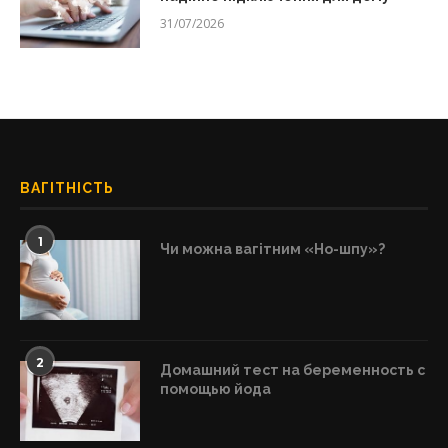
31/07/2026
ВАГІТНІСТЬ
1
Чи можна вагітним «Но-шпу»?
2
Домашний тест на беременность с
помощью йода