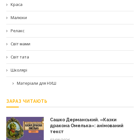
Краса
Малюки
Релакс
Світ мами
Світ тата
Школярі
Матеріали для НУШ
ЗАРАЗ ЧИТАЮТЬ
Сашко Дерманський. «Казки
дракона Омелька»: анімований
текст