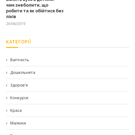
чим знеболити, що
робити та як обійтися без
ліків
26/06/2019
КАТЕГОРІЇ
Вагітність
Дошкільнята
Здоров'я
Конкурси
Краса
Малюки