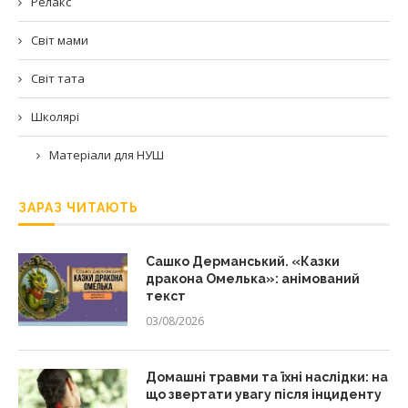
Релакс
Світ мами
Світ тата
Школярі
Матеріали для НУШ
ЗАРАЗ ЧИТАЮТЬ
Сашко Дерманський. «Казки
дракона Омелька»: анімований
текст
03/08/2026
Домашні травми та їхні наслідки: на
що звертати увагу після інциденту