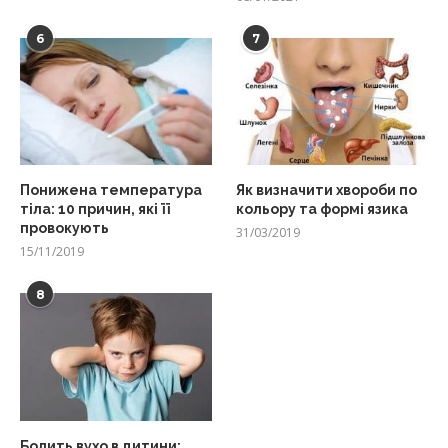
6
7
Понижена температура
Як визначити хвороби по
тіла: 10 причин, які її
кольору та формі язика
провокують
31/03/2019
15/11/2019
8
Болить вухо в дитини: