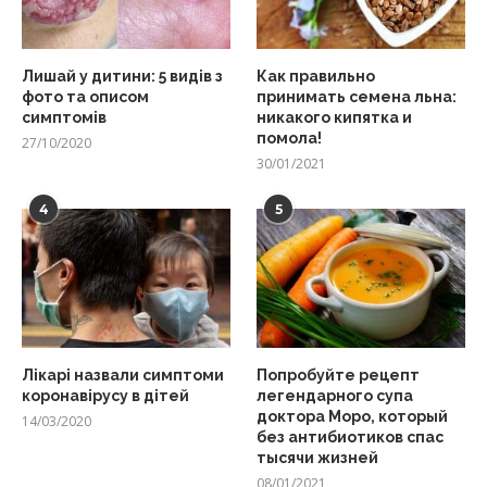
Лишай у дитини: 5 видів з
Как правильно
фото та описом
принимать семена льна:
симптомів
никакого кипятка и
помола!
27/10/2020
30/01/2021
4
5
Лікарі назвали симптоми
Попробуйте рецепт
коронавірусу в дітей
легендарного супа
доктора Моро, который
14/03/2020
без антибиотиков спас
тысячи жизней
08/01/2021