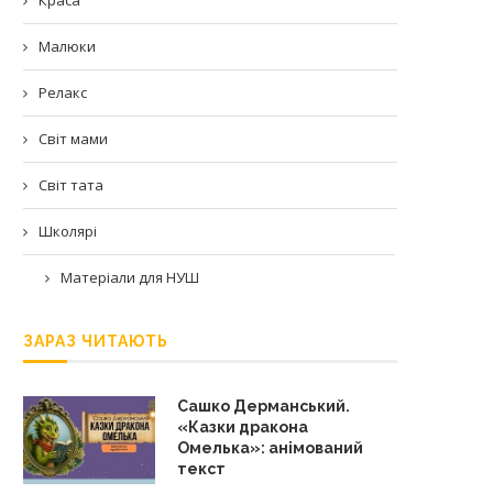
Малюки
Релакс
Світ мами
Світ тата
Школярі
Матеріали для НУШ
ЗАРАЗ ЧИТАЮТЬ
Сашко Дерманський.
«Казки дракона
Омелька»: анімований
текст