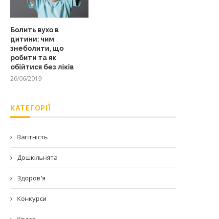
Болить вухо в
дитини: чим
знеболити, що
робити та як
обійтися без ліків
26/06/2019
КАТЕГОРІЇ
Вагітність
Дошкільнята
Здоров'я
Конкурси
Краса