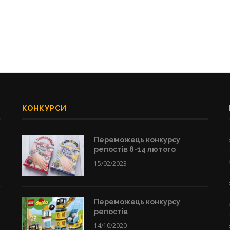
КОНКУРСИ
Переможець конкурсу
репостів 8-14 лютого
15/02/2023
Переможець конкурсу
репостів
14/10/2020