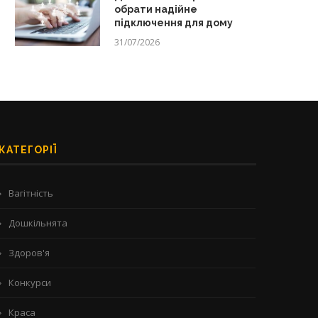
обрати надійне
підключення для дому
31/07/2026
КАТЕГОРІЇ
Вагітність
Дошкільнята
Здоров'я
Конкурси
Краса