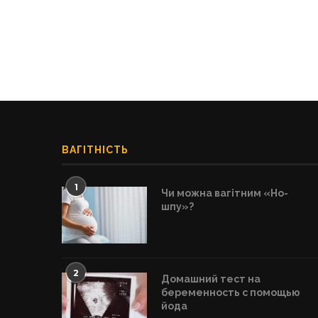
ВАГІТНІСТЬ
1
Чи можна вагітним «Но-
шпу»?
2
Домашний тест на
беременность с помощью
йода