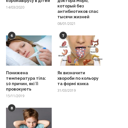
коронавірусу в дітей
доктора Моро,
который без
14/03/2020
антибиотиков спас
тысячи жизней
08/01/2021
6
7
Понижена
Як визначити
температура тіла:
хвороби по кольору
10 причин, які її
та формі язика
провокують
31/03/2019
15/11/2019
8