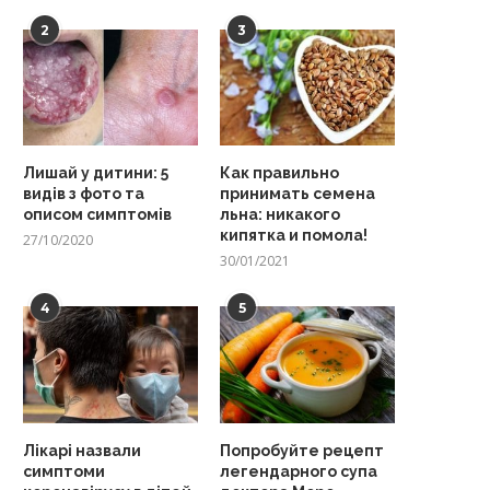
2
3
Лишай у дитини: 5
Как правильно
видів з фото та
принимать семена
описом симптомів
льна: никакого
кипятка и помола!
27/10/2020
30/01/2021
4
5
Лікарі назвали
Попробуйте рецепт
симптоми
легендарного супа