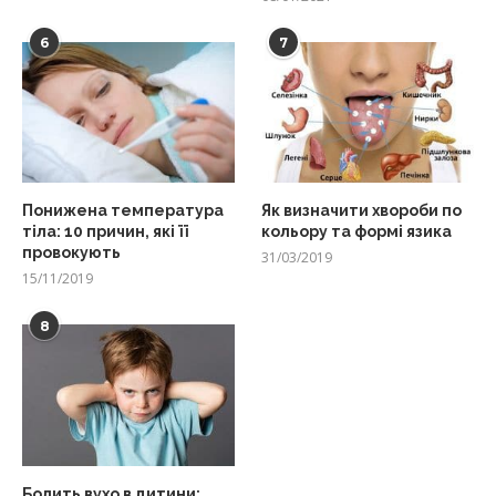
6
7
Понижена температура
Як визначити хвороби по
тіла: 10 причин, які її
кольору та формі язика
провокують
31/03/2019
15/11/2019
8
Болить вухо в дитини: