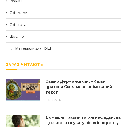
Релакс
Світ мами
Світ тата
Школярі
Матеріали для НУШ
ЗАРАЗ ЧИТАЮТЬ
Сашко Дерманський. «Казки
дракона Омелька»: анімований
текст
03/08/2026
Домашні травми та їхні наслідки: на
що звертати увагу після інциденту