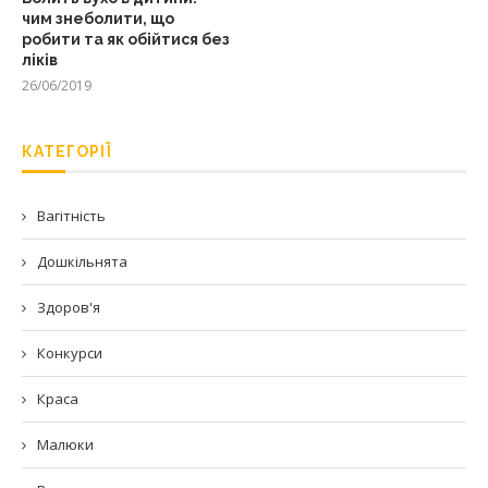
чим знеболити, що
робити та як обійтися без
ліків
26/06/2019
КАТЕГОРІЇ
Вагітність
Дошкільнята
Здоров'я
Конкурси
Краса
Малюки