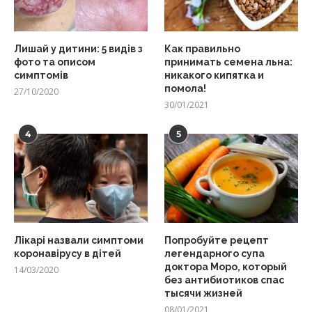
Лишай у дитини: 5 видів з
Как правильно
фото та описом
принимать семена льна:
симптомів
никакого кипятка и
помола!
27/10/2020
30/01/2021
4
5
Лікарі назвали симптоми
Попробуйте рецепт
коронавірусу в дітей
легендарного супа
доктора Моро, который
14/03/2020
без антибиотиков спас
тысячи жизней
08/01/2021