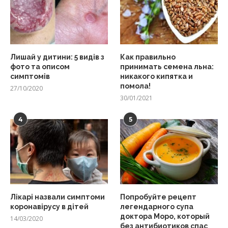
Лишай у дитини: 5 видів з
Как правильно
фото та описом
принимать семена льна:
симптомів
никакого кипятка и
помола!
27/10/2020
30/01/2021
4
5
Лікарі назвали симптоми
Попробуйте рецепт
коронавірусу в дітей
легендарного супа
доктора Моро, который
14/03/2020
без антибиотиков спас