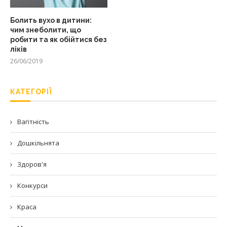
Болить вухо в дитини:
чим знеболити, що
робити та як обійтися без
ліків
26/06/2019
КАТЕГОРІЇ
Вагітність
Дошкільнята
Здоров'я
Конкурси
Краса