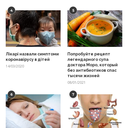
4
5
Лікарі назвали симптоми
Попробуйте рецепт
коронавірусу в дітей
легендарного супа
доктора Моро, который
14/03/2020
без антибиотиков спас
тысячи жизней
08/01/2021
6
7