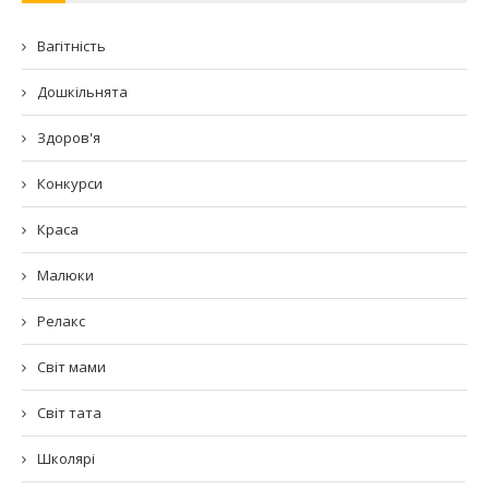
Вагітність
Дошкільнята
Здоров'я
Конкурси
Краса
Малюки
Релакс
Світ мами
Світ тата
Школярі