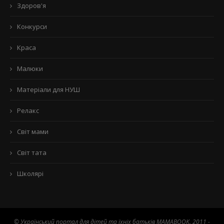
Здоров'я
Конкурси
Краса
Малюки
Матеріали для НУШ
Релакс
Світ мами
Світ тата
Школярі
© Український портал для дітей та їхніх батьків MAMABOOK. 2011 -