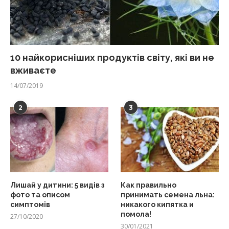
10 найкорисніших продуктів світу, які ви не
вживаєте
14/07/2019
2
3
Лишай у дитини: 5 видів з
Как правильно
фото та описом
принимать семена льна:
симптомів
никакого кипятка и
помола!
27/10/2020
30/01/2021