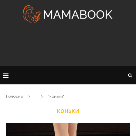
Головна
"коньки"
КОНЬКИ