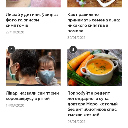
Лишай у дитини: 5 видів з
Как правильно
фото та описом
принимать семена льна:
симптомів
никакого кипятка и
помола!
27/10/2020
30/01/2021
4
5
Лікарі назвали симптоми
Попробуйте рецепт
коронавірусу в дітей
легендарного супа
доктора Моро, который
14/03/2020
без антибиотиков спас
тысячи жизней
08/01/2021