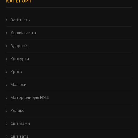
КАТЕГОРІЇ
Вагітність
Дошкільнята
Здоров'я
Конкурси
Краса
Малюки
Матеріали для НУШ
Релакс
Світ мами
Світ тата