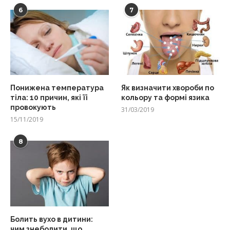
6
7
Понижена температура
Як визначити хвороби по
тіла: 10 причин, які її
кольору та формі язика
провокують
31/03/2019
15/11/2019
8
Болить вухо в дитини:
чим знеболити, що