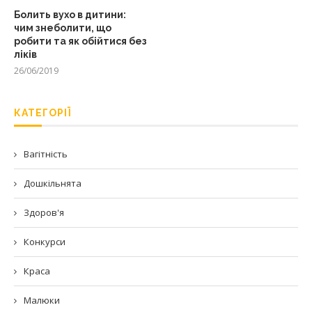
Болить вухо в дитини:
чим знеболити, що
робити та як обійтися без
ліків
26/06/2019
КАТЕГОРІЇ
Вагітність
Дошкільнята
Здоров'я
Конкурси
Краса
Малюки