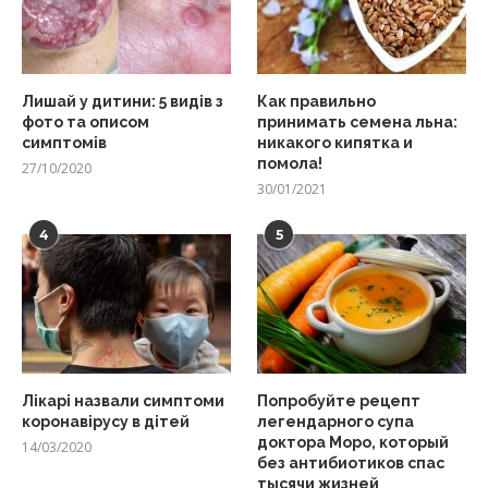
Лишай у дитини: 5 видів з
Как правильно
фото та описом
принимать семена льна:
симптомів
никакого кипятка и
помола!
27/10/2020
30/01/2021
4
5
Лікарі назвали симптоми
Попробуйте рецепт
коронавірусу в дітей
легендарного супа
доктора Моро, который
14/03/2020
без антибиотиков спас
тысячи жизней