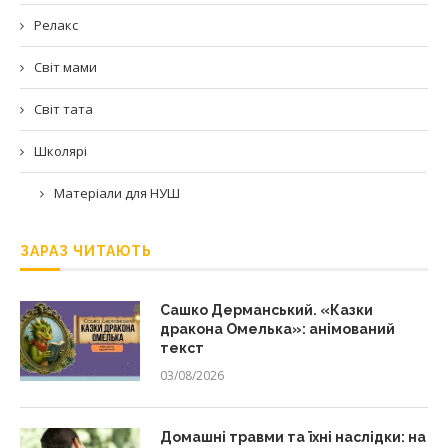
Релакс
Світ мами
Світ тата
Школярі
Матеріали для НУШ
ЗАРАЗ ЧИТАЮТЬ
Сашко Дерманський. «Казки
дракона Омелька»: анімований
текст
03/08/2026
Домашні травми та їхні наслідки: на