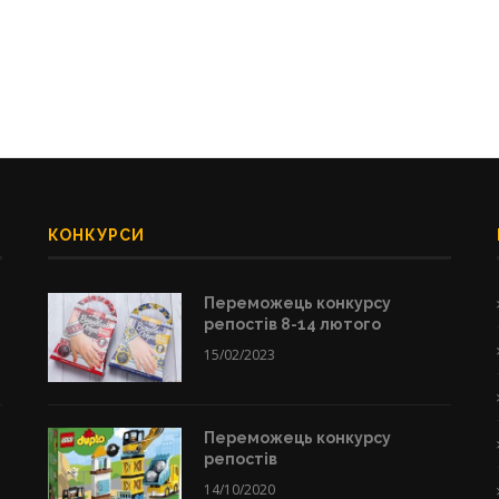
КОНКУРСИ
Переможець конкурсу
репостів 8-14 лютого
15/02/2023
Переможець конкурсу
репостів
14/10/2020