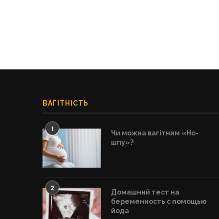
ВАГІТНІСТЬ
1
Чи можна вагітним «Но-
шпу»?
2
Домашний тест на
беременность с помощью
йода