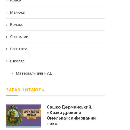
Малюки
Релакс
Світ мами
Світ тата
Школярі
Матеріали для НУШ
ЗАРАЗ ЧИТАЮТЬ
Сашко Дерманський.
«Казки дракона
Омелька»: анімований
текст