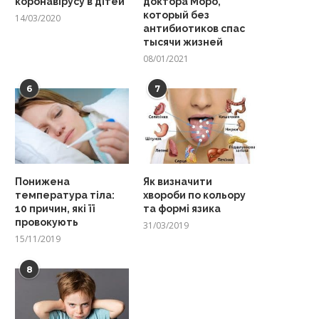
коронавірусу в дітей
доктора Моро,
который без
14/03/2020
антибиотиков спас
тысячи жизней
08/01/2021
6
7
Понижена
Як визначити
температура тіла:
хвороби по кольору
10 причин, які її
та формі язика
провокують
31/03/2019
15/11/2019
8