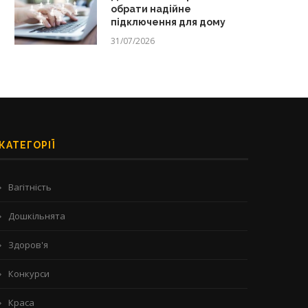
обрати надійне
підключення для дому
31/07/2026
КАТЕГОРІЇ
Вагітність
Дошкільнята
Здоров'я
Конкурси
Краса