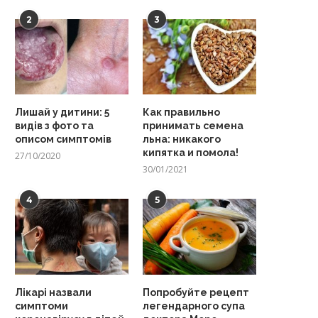
2
3
Лишай у дитини: 5
Как правильно
видів з фото та
принимать семена
описом симптомів
льна: никакого
кипятка и помола!
27/10/2020
30/01/2021
4
5
Лікарі назвали
Попробуйте рецепт
симптоми
легендарного супа