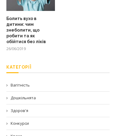
Болить вухо в
дитини: чим
знеболити, що
робити та як
обійтися без ліків
26/06/2019
КАТЕГОРІЇ
Вагітність
Дошкільнята
Здоров'я
Конкурси
Краса