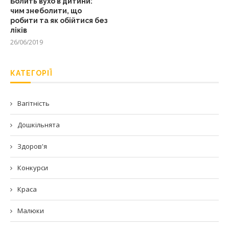
Болить вухо в дитини:
чим знеболити, що
робити та як обійтися без
ліків
26/06/2019
КАТЕГОРІЇ
Вагітність
Дошкільнята
Здоров'я
Конкурси
Краса
Малюки