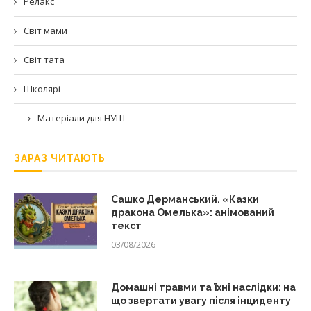
Релакс
Світ мами
Світ тата
Школярі
Матеріали для НУШ
ЗАРАЗ ЧИТАЮТЬ
Сашко Дерманський. «Казки
дракона Омелька»: анімований
текст
03/08/2026
Домашні травми та їхні наслідки: на
що звертати увагу після інциденту