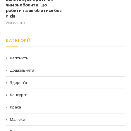
чим знеболити, що
робити та як обійтися без
ліків
26/06/2019
КАТЕГОРІЇ
Вагітність
Дошкільнята
Здоров'я
Конкурси
Краса
Малюки