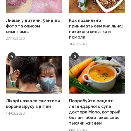
Лишай у дитини: 5 видів з
Как правильно
фото та описом
принимать семена льна:
симптомів
никакого кипятка и
помола!
27/10/2020
30/01/2021
4
5
Лікарі назвали симптоми
Попробуйте рецепт
коронавірусу в дітей
легендарного супа
доктора Моро, который
14/03/2020
без антибиотиков спас
тысячи жизней
08/01/2021