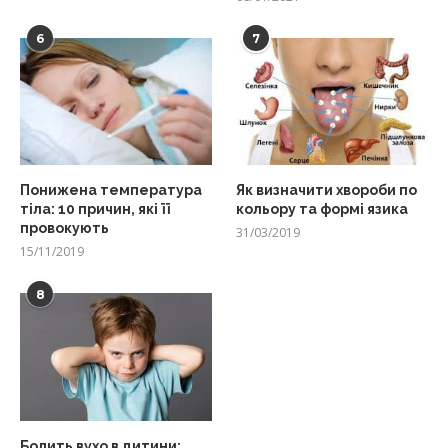
6
7
Понижена температура
Як визначити хвороби по
тіла: 10 причин, які її
кольору та формі язика
провокують
31/03/2019
15/11/2019
8
Болить вухо в дитини: