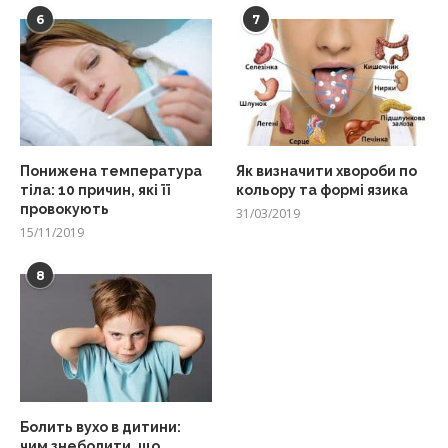
6
7
Понижена температура
Як визначити хвороби по
тіла: 10 причин, які її
кольору та формі язика
провокують
31/03/2019
15/11/2019
8
Болить вухо в дитини:
чим знеболити, що