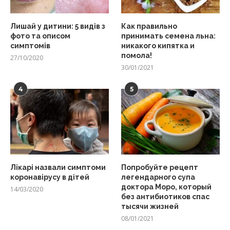
Лишай у дитини: 5 видів з
Как правильно
фото та описом
принимать семена льна:
симптомів
никакого кипятка и
помола!
27/10/2020
30/01/2021
4
5
Лікарі назвали симптоми
Попробуйте рецепт
коронавірусу в дітей
легендарного супа
доктора Моро, который
14/03/2020
без антибиотиков спас
тысячи жизней
08/01/2021