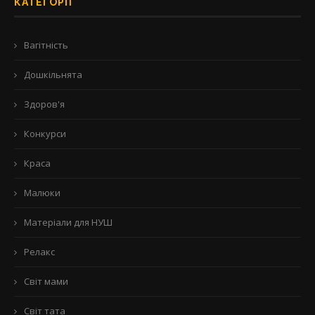
КАТЕГОРІЇ
Вагітність
Дошкільнята
Здоров'я
Конкурси
Краса
Малюки
Матеріали для НУШ
Релакс
Світ мами
Світ тата