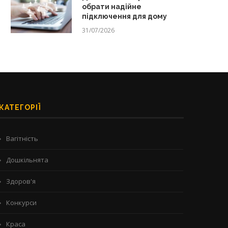
обрати надійне
підключення для дому
31/07/2026
КАТЕГОРІЇ
Вагітність
Дошкільнята
Здоров'я
Конкурси
Краса