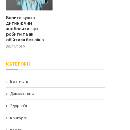
Болить вухо в
дитини: чим
знеболити, що
робити та як
обійтися без ліків
26/06/2019
КАТЕГОРІЇ
Вагітність
Дошкільнята
Здоров'я
Конкурси
Краса