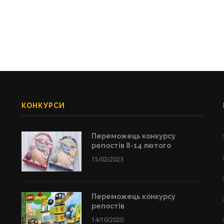
КОНКУРСИ
Переможець конкурсу
репостів 8-14 лютого
15/02/2023
Переможець конкурсу
репостів
14/10/2020