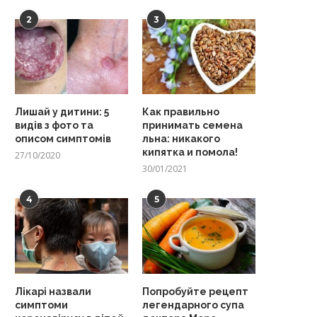
2
3
Лишай у дитини: 5
Как правильно
видів з фото та
принимать семена
описом симптомів
льна: никакого
кипятка и помола!
27/10/2020
30/01/2021
4
5
Лікарі назвали
Попробуйте рецепт
симптоми
легендарного супа