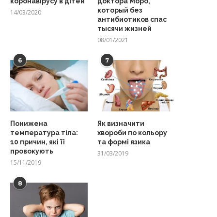
коронавірусу в дітей
доктора Моро,
который без
14/03/2020
антибиотиков спас
тысячи жизней
08/01/2021
6
7
Понижена
Як визначити
температура тіла:
хвороби по кольору
10 причин, які її
та формі язика
провокують
31/03/2019
15/11/2019
8