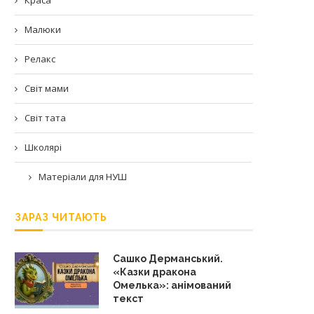
Малюки
Релакс
Світ мами
Світ тата
Школярі
Матеріали для НУШ
ЗАРАЗ ЧИТАЮТЬ
Сашко Дерманський.
«Казки дракона
Омелька»: анімований
текст