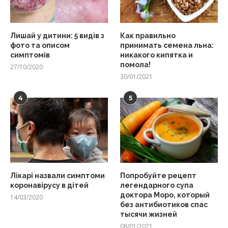
Лишай у дитини: 5 видів з
Как правильно
фото та описом
принимать семена льна:
симптомів
никакого кипятка и
помола!
27/10/2020
30/01/2021
4
5
Лікарі назвали симптоми
Попробуйте рецепт
коронавірусу в дітей
легендарного супа
доктора Моро, который
14/03/2020
без антибиотиков спас
тысячи жизней
08/01/2021