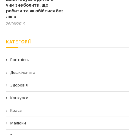
чим знеболити, що
робити та як обійтися без
ліків
26/06/2019
КАТЕГОРІЇ
Вагітність
Дошкільнята
Здоров'я
Конкурси
Краса
Малюки