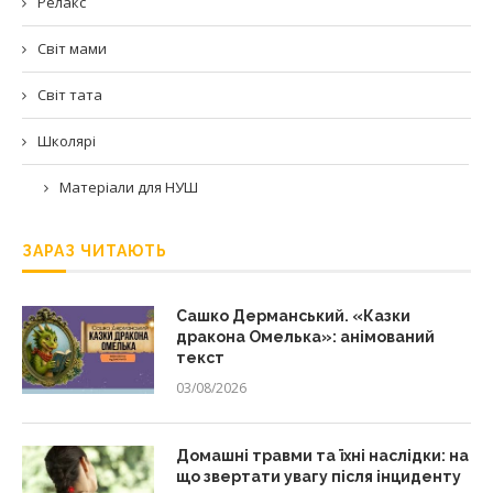
Релакс
Світ мами
Світ тата
Школярі
Матеріали для НУШ
ЗАРАЗ ЧИТАЮТЬ
Сашко Дерманський. «Казки
дракона Омелька»: анімований
текст
03/08/2026
Домашні травми та їхні наслідки: на
що звертати увагу після інциденту