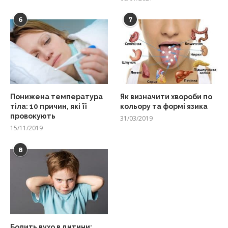
6
7
Понижена температура
Як визначити хвороби по
тіла: 10 причин, які її
кольору та формі язика
провокують
31/03/2019
15/11/2019
8
Болить вухо в дитини: