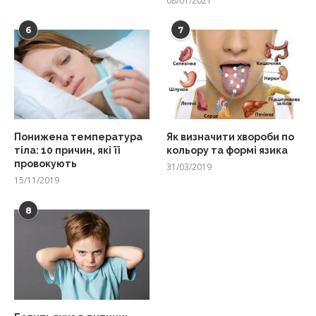
08/01/2021
6
7
Понижена температура
Як визначити хвороби по
тіла: 10 причин, які її
кольору та формі язика
провокують
31/03/2019
15/11/2019
8