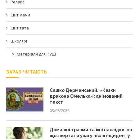
Релакс
Світ мами
Світ тата
Школярі
Матеріали для НУШ
ЗАРАЗ ЧИТАЮТЬ
Сашко Дерманський. «Казки
дракона Омелька»: анімований
текст
03/08/2026
Домашні травми та їхні наслідки: на
що звертати увагу після інциденту