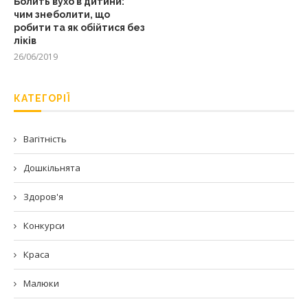
Болить вухо в дитини:
чим знеболити, що
робити та як обійтися без
ліків
26/06/2019
КАТЕГОРІЇ
Вагітність
Дошкільнята
Здоров'я
Конкурси
Краса
Малюки