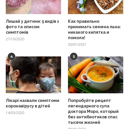
Лишай у дитини: 5 видів з
Как правильно
фото та описом
принимать семена льна:
симптомів
никакого кипятка и
помола!
27/10/2020
30/01/2021
4
5
Лікарі назвали симптоми
Попробуйте рецепт
коронавірусу в дітей
легендарного супа
доктора Моро, который
14/03/2020
без антибиотиков спас
тысячи жизней