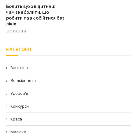
Болить вухо в дитини:
чим знеболити, що
робити та як обійтися без
ліків
26/06/2019
КАТЕГОРІЇ
Вагітність
Дошкільнята
Здоров'я
Конкурси
Краса
Малюки