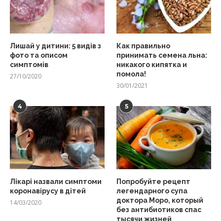
Лишай у дитини: 5 видів з
Как правильно
фото та описом
принимать семена льна:
симптомів
никакого кипятка и
помола!
27/10/2020
30/01/2021
4
5
Лікарі назвали симптоми
Попробуйте рецепт
коронавірусу в дітей
легендарного супа
доктора Моро, который
14/03/2020
без антибиотиков спас
тысячи жизней