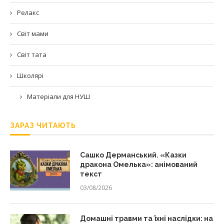
Релакс
Світ мами
Світ тата
Школярі
Матеріали для НУШ
ЗАРАЗ ЧИТАЮТЬ
Сашко Дерманський. «Казки
дракона Омелька»: анімований
текст
03/08/2026
Домашні травми та їхні наслідки: на