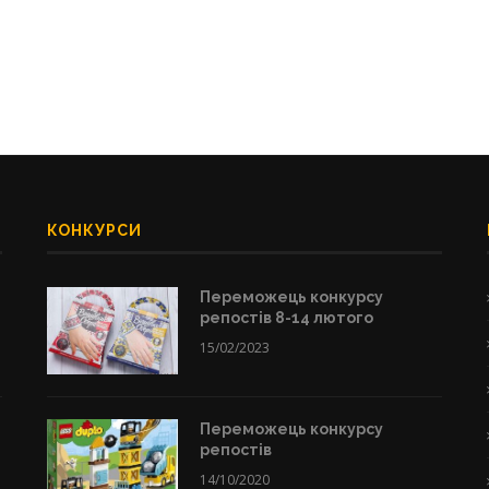
КОНКУРСИ
Переможець конкурсу
репостів 8-14 лютого
15/02/2023
Переможець конкурсу
репостів
14/10/2020