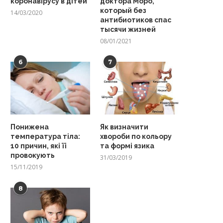
коронавірусу в дітей
доктора Моро,
который без
14/03/2020
антибиотиков спас
тысячи жизней
08/01/2021
6
7
Понижена
Як визначити
температура тіла:
хвороби по кольору
10 причин, які її
та формі язика
провокують
31/03/2019
15/11/2019
8