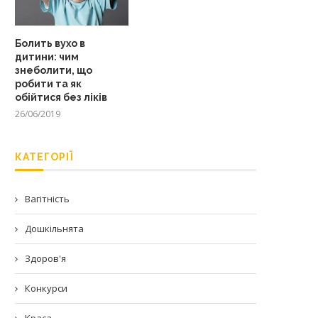
Болить вухо в
дитини: чим
знеболити, що
робити та як
обійтися без ліків
26/06/2019
КАТЕГОРІЇ
Вагітність
Дошкільнята
Здоров'я
Конкурси
Краса