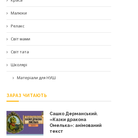
Малюки
Релакс
Світ мами
Світ тата
Школярі
Матеріали для НУШ
ЗАРАЗ ЧИТАЮТЬ
Сашко Дерманський.
«Казки дракона
Омелька»: анімований
текст