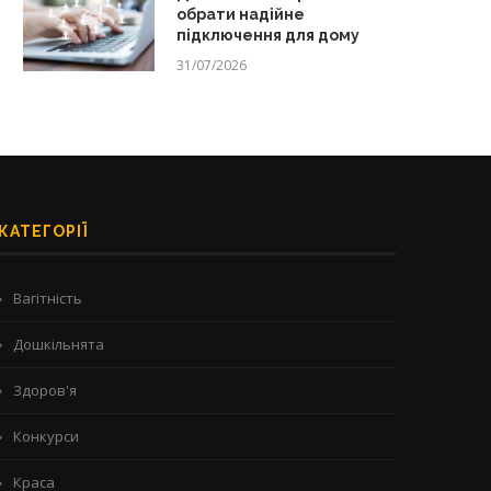
обрати надійне
підключення для дому
31/07/2026
КАТЕГОРІЇ
Вагітність
Дошкільнята
Здоров'я
Конкурси
Краса