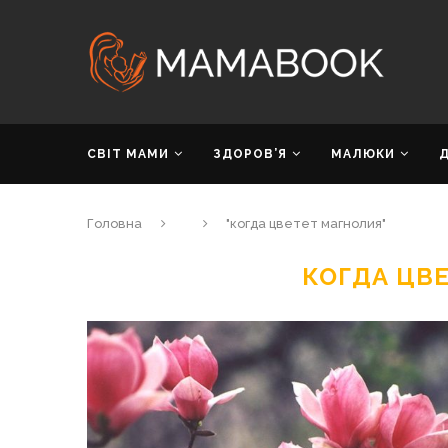
СВІТ МАМИ
ЗДОРОВ’Я
МАЛЮКИ
Головна
"когда цветет магнолия"
КОГДА ЦВ