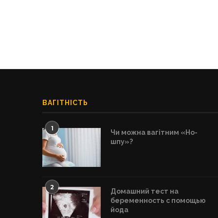
ВАГІТНІСТЬ
1
Чи можна вагітним «Но-
шпу»?
2
Домашний тест на
беременность с помощью
йода