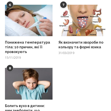
6
7
Понижена температура
Як визначити хвороби по
тіла: 10 причин, які її
кольору та формі язика
провокують
31/03/2019
15/11/2019
8
Болить вухо в дитини:
чим знеболити, що