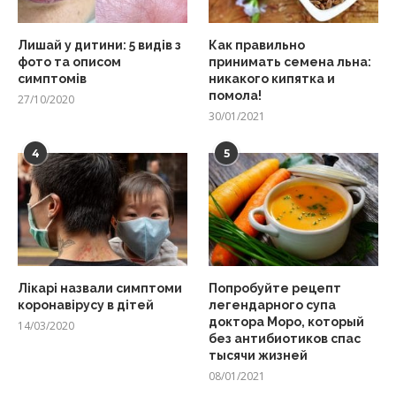
Лишай у дитини: 5 видів з
Как правильно
фото та описом
принимать семена льна:
симптомів
никакого кипятка и
помола!
27/10/2020
30/01/2021
4
5
Лікарі назвали симптоми
Попробуйте рецепт
коронавірусу в дітей
легендарного супа
доктора Моро, который
14/03/2020
без антибиотиков спас
тысячи жизней
08/01/2021