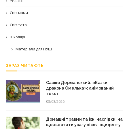
Релакс
Світ мами
Світ тата
Школярі
Матеріали для НУШ
ЗАРАЗ ЧИТАЮТЬ
Сашко Дерманський. «Казки
дракона Омелька»: анімований
текст
03/08/2026
Домашні травми та їхні наслідки: на
що звертати увагу після інциденту