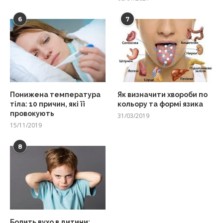
6
7
Понижена температура
Як визначити хвороби по
тіла: 10 причин, які її
кольору та формі язика
провокують
31/03/2019
15/11/2019
8
Болить вухо в дитини: