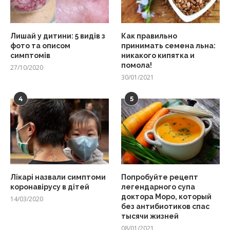
Лишай у дитини: 5 видів з
Как правильно
фото та описом
принимать семена льна:
симптомів
никакого кипятка и
помола!
27/10/2020
30/01/2021
4
5
Лікарі назвали симптоми
Попробуйте рецепт
коронавірусу в дітей
легендарного супа
доктора Моро, который
14/03/2020
без антибиотиков спас
тысячи жизней
08/01/2021