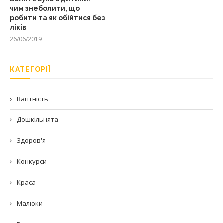
чим знеболити, що
робити та як обійтися без
ліків
26/06/2019
КАТЕГОРІЇ
Вагітність
Дошкільнята
Здоров'я
Конкурси
Краса
Малюки