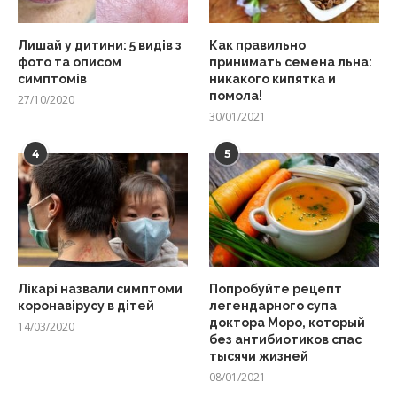
Лишай у дитини: 5 видів з
Как правильно
фото та описом
принимать семена льна:
симптомів
никакого кипятка и
помола!
27/10/2020
30/01/2021
4
5
Лікарі назвали симптоми
Попробуйте рецепт
коронавірусу в дітей
легендарного супа
доктора Моро, который
14/03/2020
без антибиотиков спас
тысячи жизней
08/01/2021