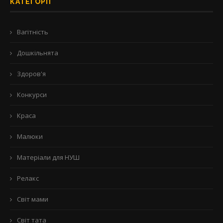
КАТЕГОРІЇ
Вагітність
Дошкільнята
Здоров'я
Конкурси
Краса
Малюки
Матеріали для НУШ
Релакс
Світ мами
Світ тата