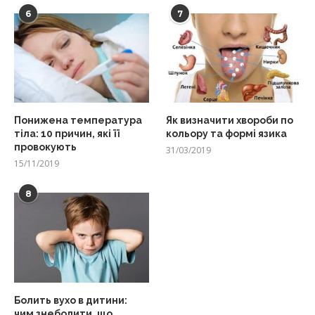
6
7
Понижена температура
Як визначити хвороби по
тіла: 10 причин, які її
кольору та формі язика
провокують
31/03/2019
15/11/2019
8
Болить вухо в дитини:
чим знеболити, що