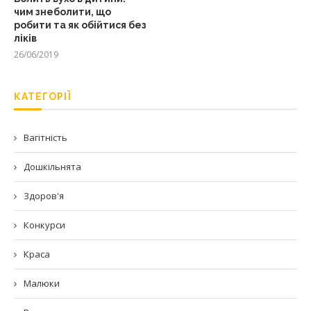
чим знеболити, що
робити та як обійтися без
ліків
26/06/2019
КАТЕГОРІЇ
Вагітність
Дошкільнята
Здоров'я
Конкурси
Краса
Малюки