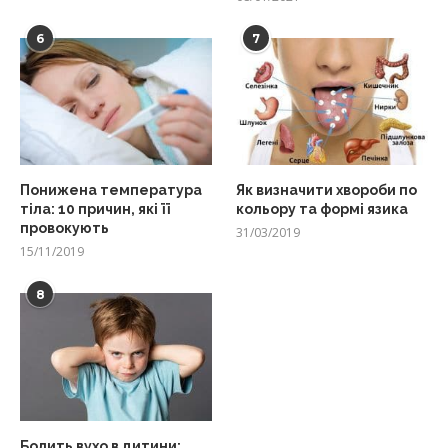
6
7
Понижена температура
Як визначити хвороби по
тіла: 10 причин, які її
кольору та формі язика
провокують
31/03/2019
15/11/2019
8
Болить вухо в дитини: