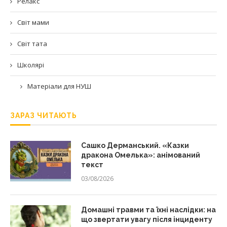
Релакс
Світ мами
Світ тата
Школярі
Матеріали для НУШ
ЗАРАЗ ЧИТАЮТЬ
Сашко Дерманський. «Казки
дракона Омелька»: анімований
текст
03/08/2026
Домашні травми та їхні наслідки: на
що звертати увагу після інциденту