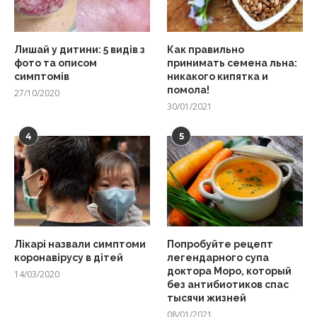
Лишай у дитини: 5 видів з
Как правильно
фото та описом
принимать семена льна:
симптомів
никакого кипятка и
помола!
27/10/2020
30/01/2021
4
5
Лікарі назвали симптоми
Попробуйте рецепт
коронавірусу в дітей
легендарного супа
доктора Моро, который
14/03/2020
без антибиотиков спас
тысячи жизней
08/01/2021