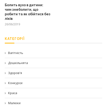
Болить вухо в дитини:
чим знеболити, що
робити та як обійтися без
ліків
26/06/2019
КАТЕГОРІЇ
Вагітність
Дошкільнята
Здоров'я
Конкурси
Краса
Малюки