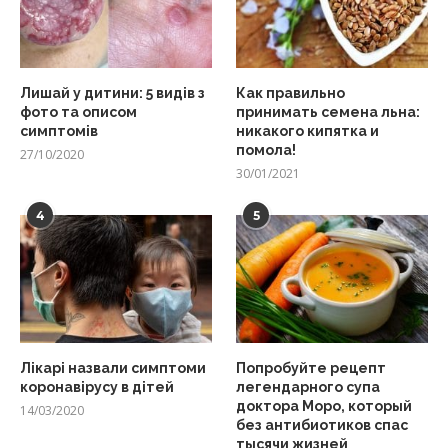
Лишай у дитини: 5 видів з
Как правильно
фото та описом
принимать семена льна:
симптомів
никакого кипятка и
помола!
27/10/2020
30/01/2021
4
5
Лікарі назвали симптоми
Попробуйте рецепт
коронавірусу в дітей
легендарного супа
доктора Моро, который
14/03/2020
без антибиотиков спас
тысячи жизней