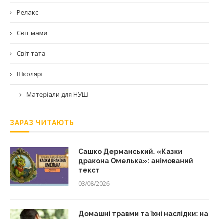
Релакс
Світ мами
Світ тата
Школярі
Матеріали для НУШ
ЗАРАЗ ЧИТАЮТЬ
Сашко Дерманський. «Казки
дракона Омелька»: анімований
текст
03/08/2026
Домашні травми та їхні наслідки: на