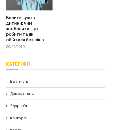
Болить вухо в
дитини: чим
знеболити, що
робити та як
обійтися без ліків
26/06/2019
КАТЕГОРІЇ
Вагітність
Дошкільнята
Здоров'я
Конкурси
Краса