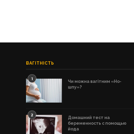
ВАГІТНІСТЬ
1
Чи можна вагітним «Но-
шпу»?
2
Домашний тест на
беременность с помощью
йода