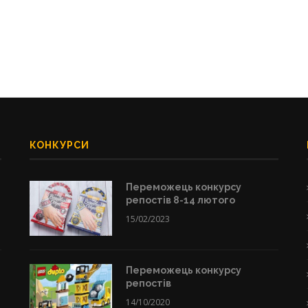
КОНКУРСИ
Переможець конкурсу
репостів 8-14 лютого
15/02/2023
Переможець конкурсу
репостів
14/10/2020