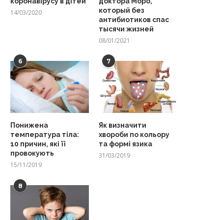
коронавірусу в дітей
доктора Моро,
который без
14/03/2020
антибиотиков спас
тысячи жизней
08/01/2021
6
7
Понижена
Як визначити
температура тіла:
хвороби по кольору
10 причин, які її
та формі язика
провокують
31/03/2019
15/11/2019
8