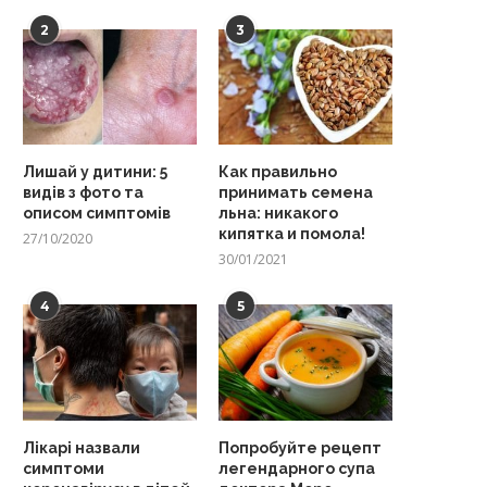
2
3
Лишай у дитини: 5
Как правильно
видів з фото та
принимать семена
описом симптомів
льна: никакого
кипятка и помола!
27/10/2020
30/01/2021
4
5
Лікарі назвали
Попробуйте рецепт
симптоми
легендарного супа