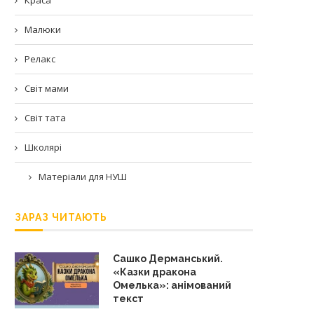
Малюки
Релакс
Світ мами
Світ тата
Школярі
Матеріали для НУШ
ЗАРАЗ ЧИТАЮТЬ
Сашко Дерманський.
«Казки дракона
Омелька»: анімований
текст