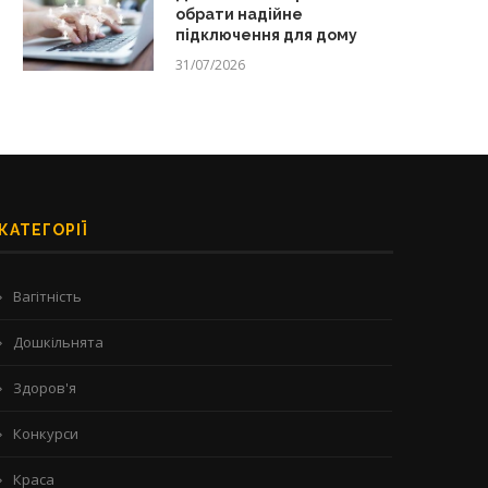
обрати надійне
підключення для дому
31/07/2026
КАТЕГОРІЇ
Вагітність
Дошкільнята
Здоров'я
Конкурси
Краса