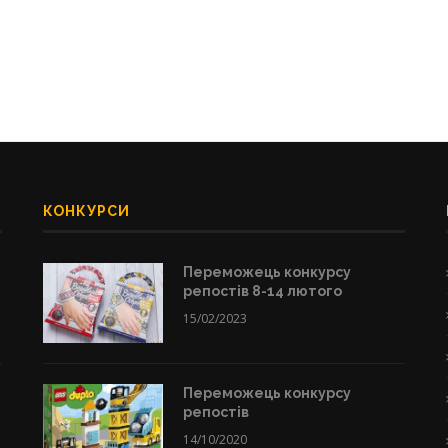
КОНКУРСИ
Переможець конкурсу
репостів 8-14 лютого
15/02/2023
Переможець конкурсу
репостів
14/10/2020