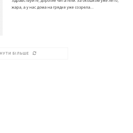
Здравствуйте, дорогие читатели. За окошком уже лето,
жара, а у нас дома на грядке уже созрела…
НУТИ БІЛЬШЕ