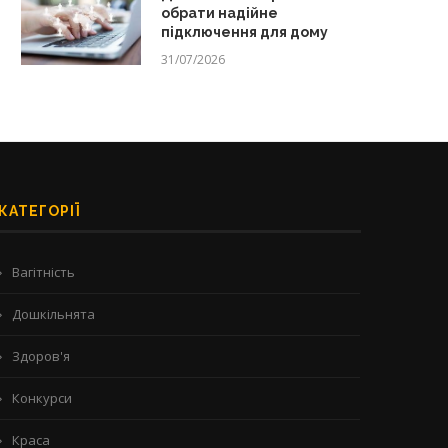
обрати надійне
підключення для дому
31/07/2026
КАТЕГОРІЇ
Вагітність
Дошкільнята
Здоров'я
Конкурси
Краса