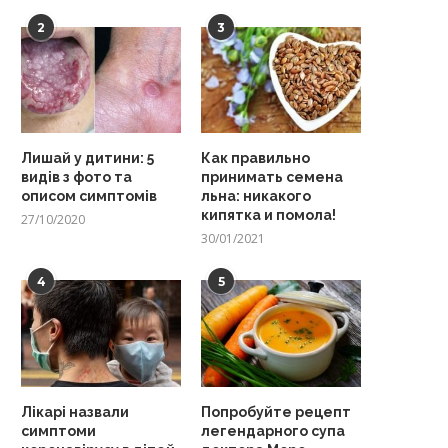
2
3
Лишай у дитини: 5
Как правильно
видів з фото та
принимать семена
описом симптомів
льна: никакого
кипятка и помола!
27/10/2020
30/01/2021
4
5
Лікарі назвали
Попробуйте рецепт
симптоми
легендарного супа