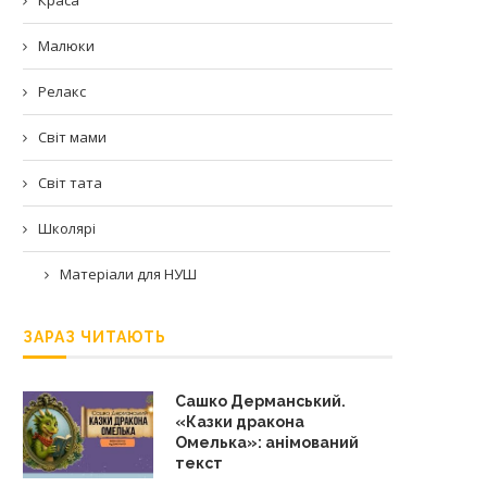
Малюки
Релакс
Світ мами
Світ тата
Школярі
Матеріали для НУШ
ЗАРАЗ ЧИТАЮТЬ
Сашко Дерманський.
«Казки дракона
Омелька»: анімований
текст