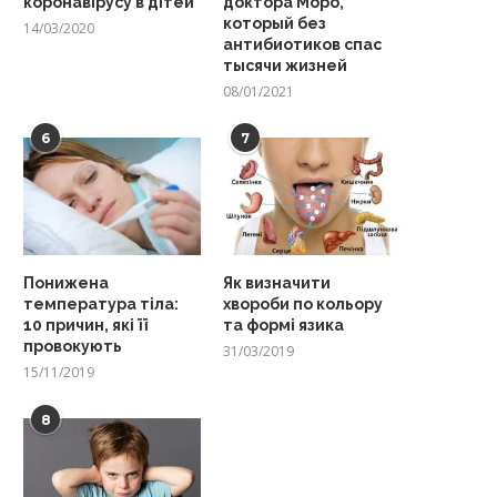
коронавірусу в дітей
доктора Моро,
который без
14/03/2020
антибиотиков спас
тысячи жизней
08/01/2021
6
7
Понижена
Як визначити
температура тіла:
хвороби по кольору
10 причин, які її
та формі язика
провокують
31/03/2019
15/11/2019
8