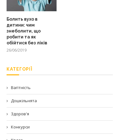
Болить вухо в
дитини: чим
знеболити, що
робити та як
обійтися без ліків
26/06/2019
КАТЕГОРІЇ
Вагітність
Дошкільнята
Здоров'я
Конкурси
Краса