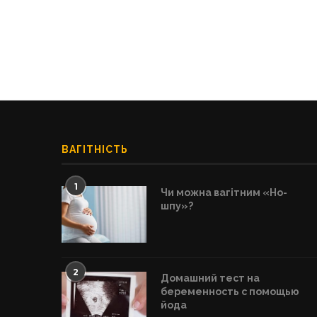
ВАГІТНІСТЬ
1
Чи можна вагітним «Но-
шпу»?
2
Домашний тест на
беременность с помощью
йода