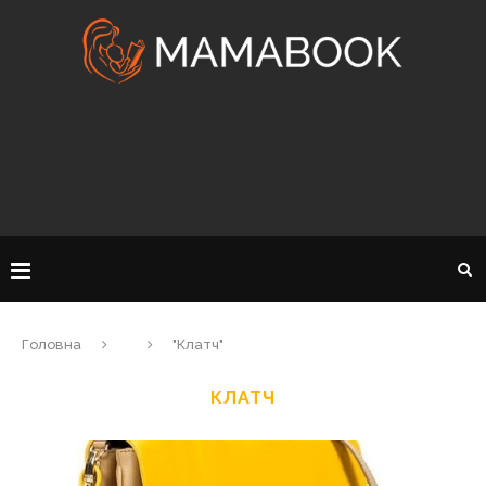
Головна
"Клатч"
КЛАТЧ