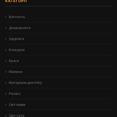
КАТЕГОРІЇ
Вагітність
Дошкільнята
Здоров'я
Конкурси
Краса
Малюки
Матеріали для НУШ
Релакс
Світ мами
Світ тата