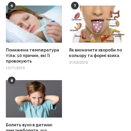
6
7
Понижена температура
Як визначити хвороби по
тіла: 10 причин, які її
кольору та формі язика
провокують
31/03/2019
15/11/2019
8
Болить вухо в дитини:
чим знеболити, що