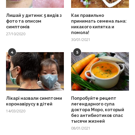
Лишай у дитини: 5 видів з
Как правильно
фото та описом
принимать семена льна:
симптомів
никакого кипятка и
помола!
27/10/2020
30/01/2021
4
5
Лікарі назвали симптоми
Попробуйте рецепт
коронавірусу в дітей
легендарного супа
доктора Моро, который
14/03/2020
без антибиотиков спас
тысячи жизней
08/01/2021