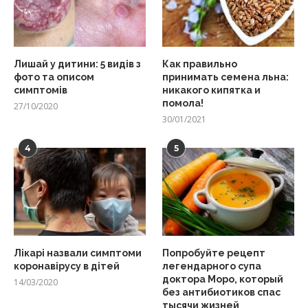
Лишай у дитини: 5 видів з
Как правильно
фото та описом
принимать семена льна:
симптомів
никакого кипятка и
помола!
27/10/2020
30/01/2021
4
5
Лікарі назвали симптоми
Попробуйте рецепт
коронавірусу в дітей
легендарного супа
доктора Моро, который
14/03/2020
без антибиотиков спас
тысячи жизней