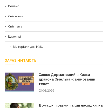
Релакс
Світ мами
Світ тата
Школярі
Матеріали для НУШ
ЗАРАЗ ЧИТАЮТЬ
Сашко Дерманський. «Казки
дракона Омелька»: анімований
текст
03/08/2026
Домашні травми та їхні наслідки: на