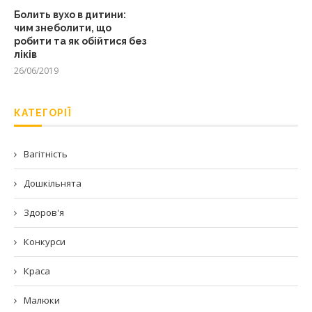
Болить вухо в дитини:
чим знеболити, що
робити та як обійтися без
ліків
26/06/2019
КАТЕГОРІЇ
Вагітність
Дошкільнята
Здоров'я
Конкурси
Краса
Малюки