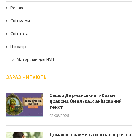
Релакс
Світ мами
Світ тата
Школярі
Матеріали для НУШ
ЗАРАЗ ЧИТАЮТЬ
Сашко Дерманський. «Казки
дракона Омелька»: анімований
текст
03/08/2026
Домашні травми та їхні наслідки: на