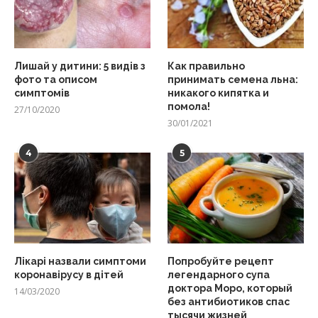
Лишай у дитини: 5 видів з
Как правильно
фото та описом
принимать семена льна:
симптомів
никакого кипятка и
помола!
27/10/2020
30/01/2021
4
5
Лікарі назвали симптоми
Попробуйте рецепт
коронавірусу в дітей
легендарного супа
доктора Моро, который
14/03/2020
без антибиотиков спас
тысячи жизней