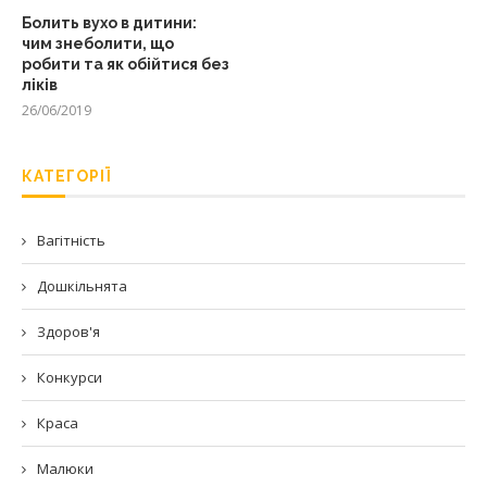
Болить вухо в дитини:
чим знеболити, що
робити та як обійтися без
ліків
26/06/2019
КАТЕГОРІЇ
Вагітність
Дошкільнята
Здоров'я
Конкурси
Краса
Малюки