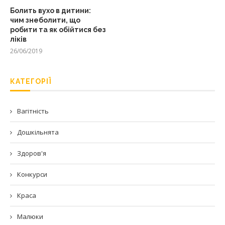
Болить вухо в дитини:
чим знеболити, що
робити та як обійтися без
ліків
26/06/2019
КАТЕГОРІЇ
Вагітність
Дошкільнята
Здоров'я
Конкурси
Краса
Малюки