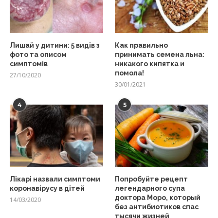
Лишай у дитини: 5 видів з
Как правильно
фото та описом
принимать семена льна:
симптомів
никакого кипятка и
помола!
27/10/2020
30/01/2021
4
5
Лікарі назвали симптоми
Попробуйте рецепт
коронавірусу в дітей
легендарного супа
доктора Моро, который
14/03/2020
без антибиотиков спас
тысячи жизней