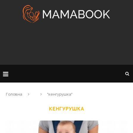
Головна
"кенгурушка"
КЕНГУРУШКА