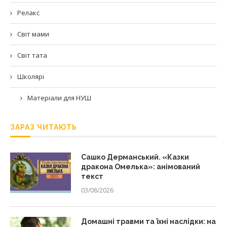
Релакс
Світ мами
Світ тата
Школярі
Матеріали для НУШ
ЗАРАЗ ЧИТАЮТЬ
Сашко Дерманський. «Казки
дракона Омелька»: анімований
текст
03/08/2026
Домашні травми та їхні наслідки: на