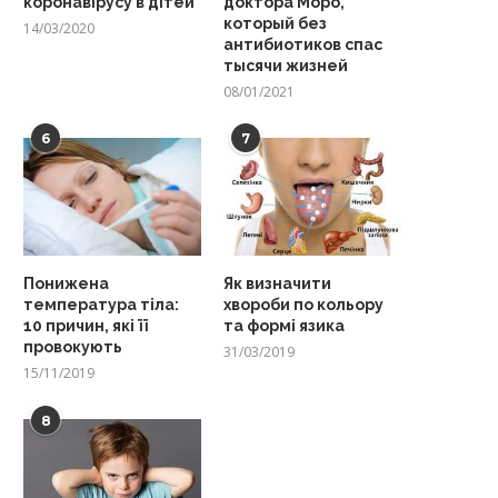
коронавірусу в дітей
доктора Моро,
который без
14/03/2020
антибиотиков спас
тысячи жизней
08/01/2021
6
7
Понижена
Як визначити
температура тіла:
хвороби по кольору
10 причин, які її
та формі язика
провокують
31/03/2019
15/11/2019
8