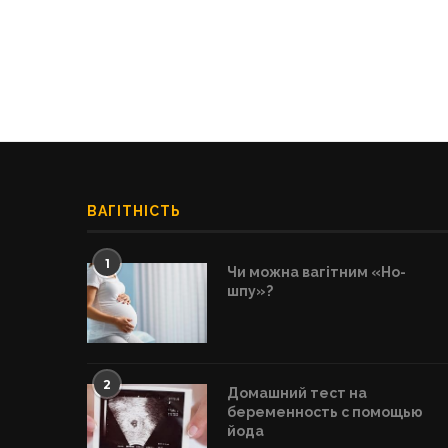
ВАГІТНІСТЬ
1
Чи можна вагітним «Но-
шпу»?
2
Домашний тест на
беременность с помощью
йода