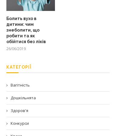
Болить вухо в
дитини: чим
знеболити, що
робити та як
обійтися без ліків
26/06/2019
КАТЕГОРІЇ
Вагітність
Дошкільнята
Здоров'я
Конкурси
Краса