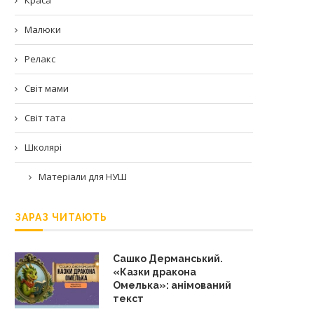
Малюки
Релакс
Світ мами
Світ тата
Школярі
Матеріали для НУШ
ЗАРАЗ ЧИТАЮТЬ
Сашко Дерманський.
«Казки дракона
Омелька»: анімований
текст