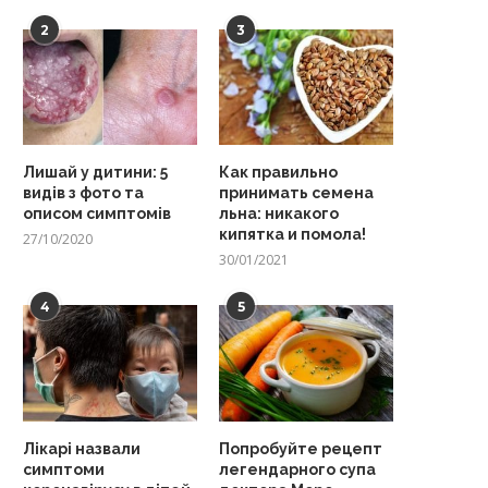
2
3
Лишай у дитини: 5
Как правильно
видів з фото та
принимать семена
описом симптомів
льна: никакого
кипятка и помола!
27/10/2020
30/01/2021
4
5
Лікарі назвали
Попробуйте рецепт
симптоми
легендарного супа