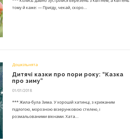
*** Колись давно зустрілися Березень з Квітнем, а Квітень
тому й каже: — Приїду, чекай, скоро…
Дошкільнята
Дитячі казки про пори року: “Казка
про зиму”
01/01/2018
*** Жила-була Зима. У хорошій хатинці, з крижаним
підлогою, морозною візерунковою стелею, і
розмальованими вікнами. Хата…