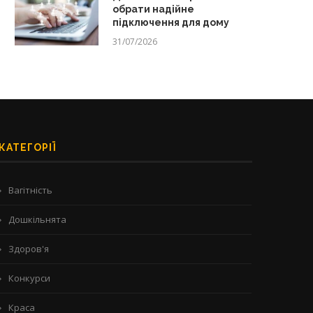
обрати надійне
підключення для дому
31/07/2026
КАТЕГОРІЇ
Вагітність
Дошкільнята
Здоров'я
Конкурси
Краса