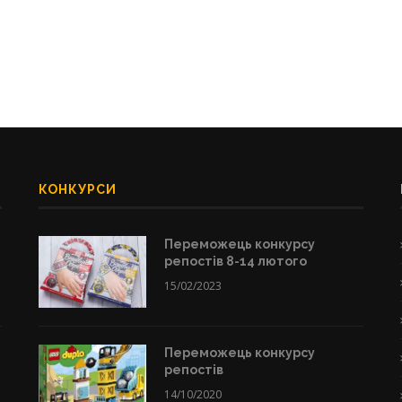
КОНКУРСИ
Переможець конкурсу
репостів 8-14 лютого
15/02/2023
Переможець конкурсу
репостів
14/10/2020