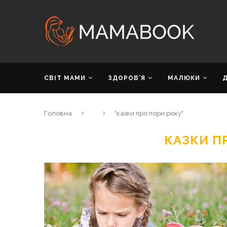
СВІТ МАМИ
ЗДОРОВ’Я
МАЛЮКИ
Головна
"казки про пори року"
КАЗКИ П