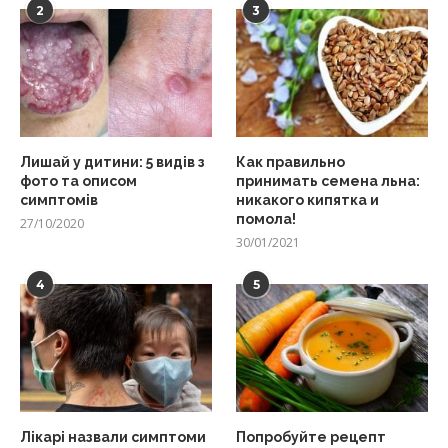
2
3
Лишай у дитини: 5 видів з
Как правильно
фото та описом
принимать семена льна:
симптомів
никакого кипятка и
помола!
27/10/2020
30/01/2021
4
5
Лікарі назвали симптоми
Попробуйте рецепт