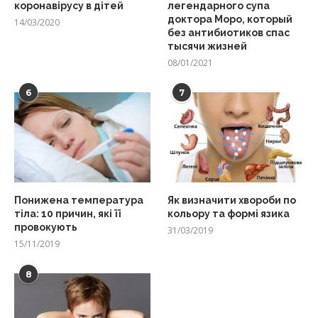
коронавірусу в дітей
легендарного супа
доктора Моро, который
14/03/2020
без антибиотиков спас
тысячи жизней
08/01/2021
6
7
Понижена температура
Як визначити хвороби по
тіла: 10 причин, які її
кольору та формі язика
провокують
31/03/2019
15/11/2019
8