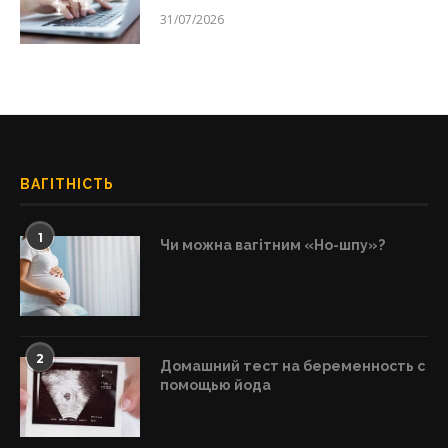
31/07/2026
ВАГІТНІСТЬ
1
Чи можна вагітним «Но-шпу»?
2
Домашний тест на беременность с
помощью йода