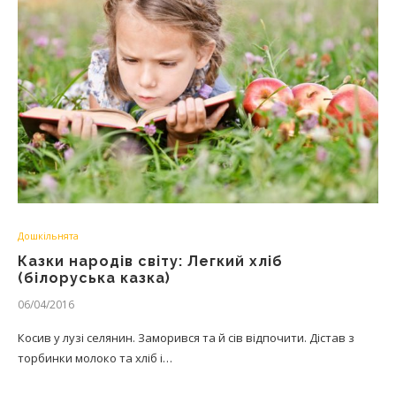
Дошкільнята
Казки народів світу: Легкий хліб
(білоруська казка)
06/04/2016
Косив у лузі селянин. Заморився та й сів відпочити. Дістав з
торбинки молоко та хліб і…