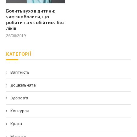
Болить вухо в дитини:
чим знеболити, що
робити та як обійтися без
ліків
26/06/2019
КАТЕГОРІЇ
Вагітність
Дошкільнята
Здоров'я
Конкурси
Краса
Малюки