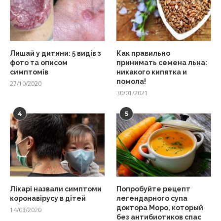
Лишай у дитини: 5 видів з
Как правильно
фото та описом
принимать семена льна:
симптомів
никакого кипятка и
помола!
27/10/2020
30/01/2021
4
5
Лікарі назвали симптоми
Попробуйте рецепт
коронавірусу в дітей
легендарного супа
доктора Моро, который
14/03/2020
без антибиотиков спас