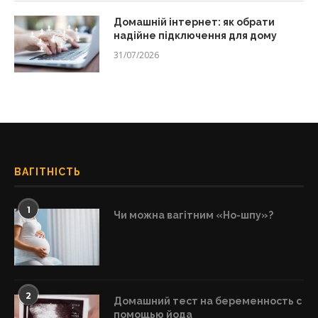
Домашній інтернет: як обрати
надійне підключення для дому
31/07/2026
ВАГІТНІСТЬ
1
Чи можна вагітним «Но-шпу»?
2
Домашний тест на беременность с
помощью йода