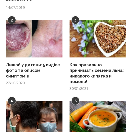
14/07/2019
2
3
Лишай у дитини: 5 видів з
Как правильно
фото та описом
принимать семена льна:
симптомів
никакого кипятка и
помола!
27/10/2020
30/01/2021
4
5