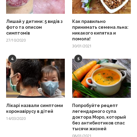
Лишай у дитини: 5 видів з
Как правильно
фото та описом
принимать семена льна:
симптомів
никакого кипятка и
помола!
27/10/2020
30/01/2021
4
5
Лікарі назвали симптоми
Попробуйте рецепт
коронавірусу в дітей
легендарного супа
доктора Моро, который
14/03/2020
без антибиотиков спас
тысячи жизней
08/01/2021