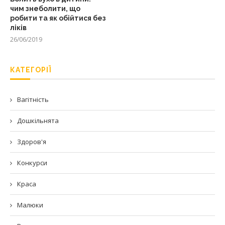
чим знеболити, що
робити та як обійтися без
ліків
26/06/2019
КАТЕГОРІЇ
Вагітність
Дошкільнята
Здоров'я
Конкурси
Краса
Малюки