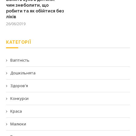
чим знеболити, що
робити та як обійтися без
ліків
26/06/2019
КАТЕГОРІЇ
Вагітність
Дошкільнята
Здоров'я
Конкурси
Краса
Малюки