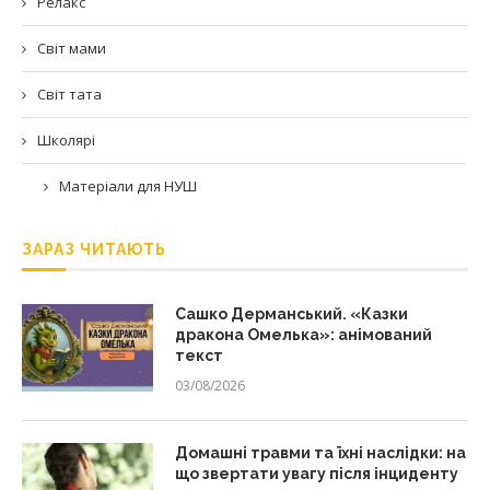
Релакс
Світ мами
Світ тата
Школярі
Матеріали для НУШ
ЗАРАЗ ЧИТАЮТЬ
Сашко Дерманський. «Казки
дракона Омелька»: анімований
текст
03/08/2026
Домашні травми та їхні наслідки: на
що звертати увагу після інциденту