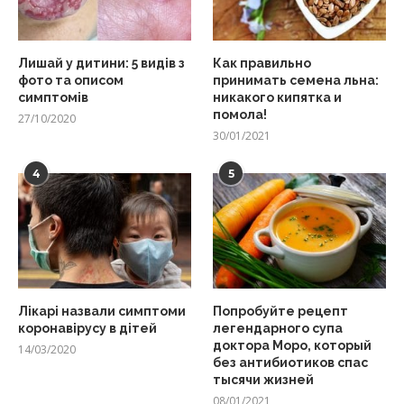
Лишай у дитини: 5 видів з
Как правильно
фото та описом
принимать семена льна:
симптомів
никакого кипятка и
помола!
27/10/2020
30/01/2021
4
5
Лікарі назвали симптоми
Попробуйте рецепт
коронавірусу в дітей
легендарного супа
доктора Моро, который
14/03/2020
без антибиотиков спас
тысячи жизней
08/01/2021