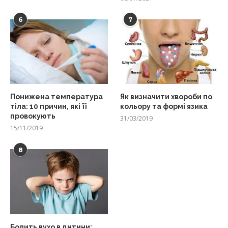
6
7
Понижена температура
Як визначити хвороби по
тіла: 10 причин, які її
кольору та формі язика
провокують
31/03/2019
15/11/2019
8
Болить вухо в дитини: