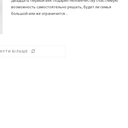
Двадцать первый век подарил человечеству счастливую
возможность самостоятельно решать, будет ли семья
большой или же ограничится…
НУТИ БІЛЬШЕ