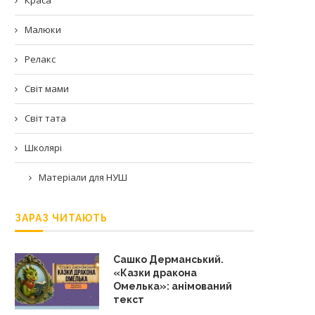
Малюки
Релакс
Світ мами
Світ тата
Школярі
Матеріали для НУШ
ЗАРАЗ ЧИТАЮТЬ
Сашко Дерманський.
«Казки дракона
Омелька»: анімований
текст