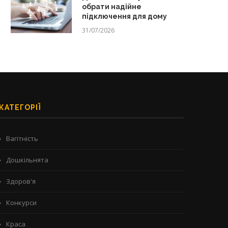
обрати надійне
підключення для дому
31/07/2026
КАТЕГОРІЇ
Вагітність
Дошкільнята
Здоров'я
Конкурси
Краса