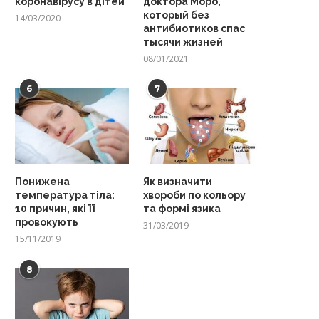
коронавірусу в дітей
доктора Моро,
который без
14/03/2020
антибиотиков спас
тысячи жизней
08/01/2021
6
7
Понижена
Як визначити
температура тіла:
хвороби по кольору
10 причин, які її
та формі язика
провокують
31/03/2019
15/11/2019
8