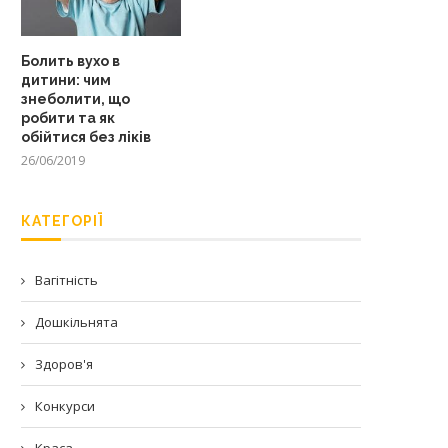
Болить вухо в
дитини: чим
знеболити, що
робити та як
обійтися без ліків
26/06/2019
КАТЕГОРІЇ
Вагітність
Дошкільнята
Здоров'я
Конкурси
Краса