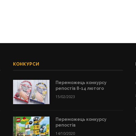
КОНКУРСИ
Переможець конкурсу
репостів 8-14 лютого
15/02/2023
Переможець конкурсу
репостів
14/10/2020