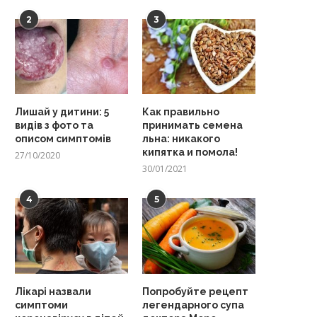
2
3
Лишай у дитини: 5
Как правильно
видів з фото та
принимать семена
описом симптомів
льна: никакого
кипятка и помола!
27/10/2020
30/01/2021
4
5
Лікарі назвали
Попробуйте рецепт
симптоми
легендарного супа