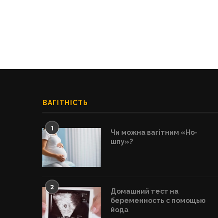
ВАГІТНІСТЬ
1
Чи можна вагітним «Но-
шпу»?
2
Домашний тест на
беременность с помощью
йода