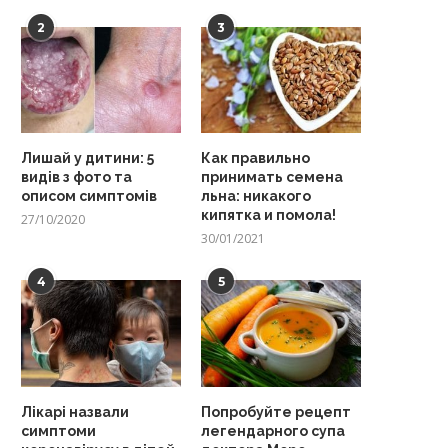
2
3
Лишай у дитини: 5
Как правильно
видів з фото та
принимать семена
описом симптомів
льна: никакого
кипятка и помола!
27/10/2020
30/01/2021
4
5
Лікарі назвали
Попробуйте рецепт
симптоми
легендарного супа