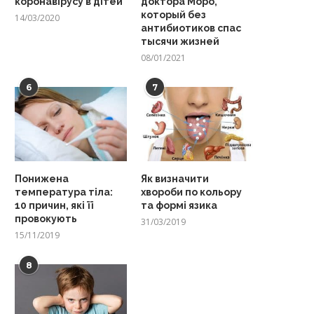
коронавірусу в дітей
доктора Моро,
который без
14/03/2020
антибиотиков спас
тысячи жизней
08/01/2021
6
7
Понижена
Як визначити
температура тіла:
хвороби по кольору
10 причин, які її
та формі язика
провокують
31/03/2019
15/11/2019
8