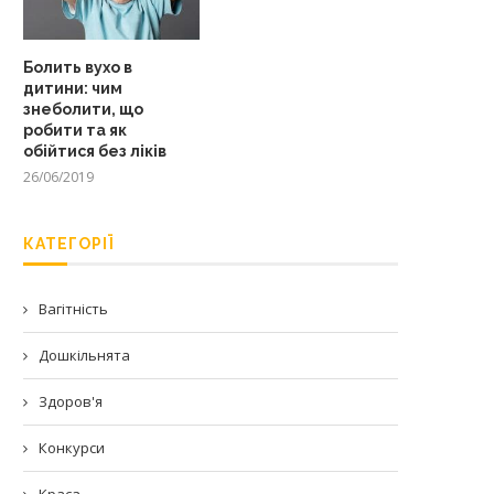
Болить вухо в
дитини: чим
знеболити, що
робити та як
обійтися без ліків
26/06/2019
КАТЕГОРІЇ
Вагітність
Дошкільнята
Здоров'я
Конкурси
Краса