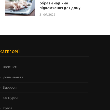
обрати надійне
підключення для дому
31/07/2026
КАТЕГОРІЇ
Вагітність
Дошкільнята
Здоров'я
Конкурси
Краса