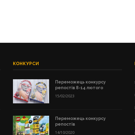
КОНКУРСИ
Переможець конкурсу
репостів 8-14 лютого
15/02/2023
Переможець конкурсу
репостів
14/10/2020