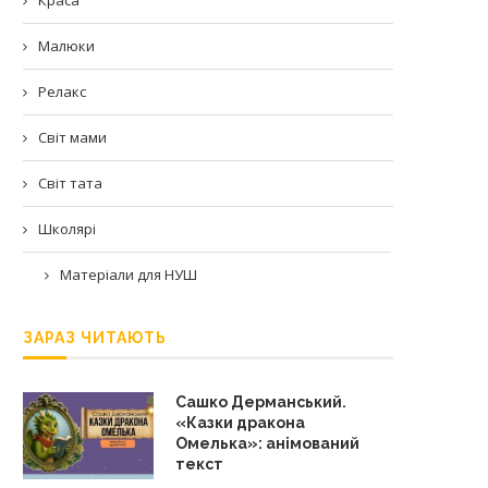
Малюки
Релакс
Світ мами
Світ тата
Школярі
Матеріали для НУШ
ЗАРАЗ ЧИТАЮТЬ
Сашко Дерманський.
«Казки дракона
Омелька»: анімований
текст