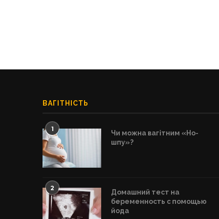
ВАГІТНІСТЬ
1
Чи можна вагітним «Но-
шпу»?
2
Домашний тест на
беременность с помощью
йода