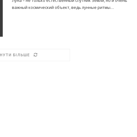
Луна – не только естественный спутник Земли, но и очень
важный космический объект, ведь лунные ритмы…
НУТИ БІЛЬШЕ