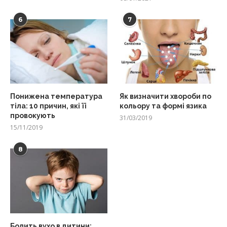
6
7
Понижена температура
Як визначити хвороби по
тіла: 10 причин, які її
кольору та формі язика
провокують
31/03/2019
15/11/2019
8
Болить вухо в дитини: