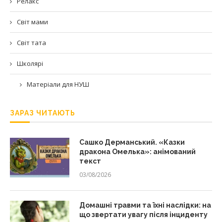
Релакс
Світ мами
Світ тата
Школярі
Матеріали для НУШ
ЗАРАЗ ЧИТАЮТЬ
Сашко Дерманський. «Казки
дракона Омелька»: анімований
текст
03/08/2026
Домашні травми та їхні наслідки: на
що звертати увагу після інциденту