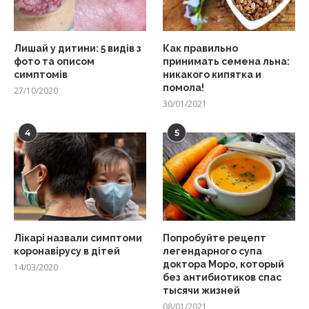
Лишай у дитини: 5 видів з
Как правильно
фото та описом
принимать семена льна:
симптомів
никакого кипятка и
помола!
27/10/2020
30/01/2021
4
5
Лікарі назвали симптоми
Попробуйте рецепт
коронавірусу в дітей
легендарного супа
доктора Моро, который
14/03/2020
без антибиотиков спас
тысячи жизней
08/01/2021