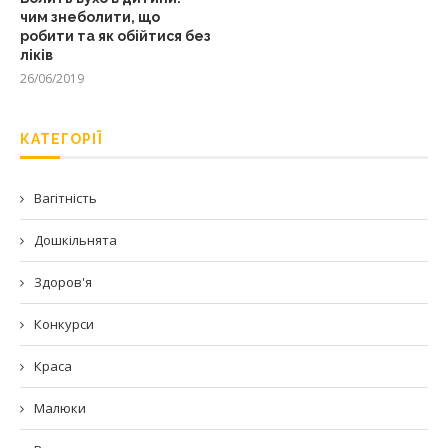
чим знеболити, що
робити та як обійтися без
ліків
26/06/2019
КАТЕГОРІЇ
Вагітність
Дошкільнята
Здоров'я
Конкурси
Краса
Малюки