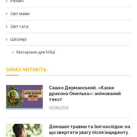
Релакс
Світ мами
Світ тата
Школярі
Матеріали для НУШ
ЗАРАЗ ЧИТАЮТЬ
Сашко Дерманський. «Казки
дракона Омелька»: анімований
текст
03/08/2026
Домашні травми та їхні наслідки: на
що звертати увагу після інциденту