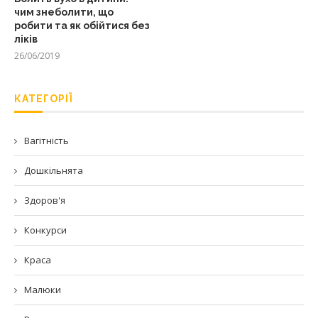
чим знеболити, що
робити та як обійтися без
ліків
26/06/2019
КАТЕГОРІЇ
Вагітність
Дошкільнята
Здоров'я
Конкурси
Краса
Малюки