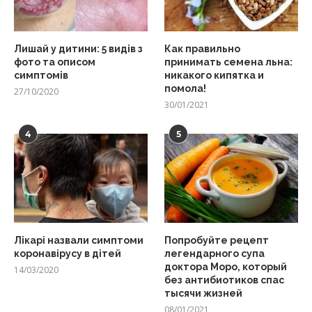
Лишай у дитини: 5 видів з
Как правильно
фото та описом
принимать семена льна:
симптомів
никакого кипятка и
помола!
27/10/2020
30/01/2021
4
5
Лікарі назвали симптоми
Попробуйте рецепт
коронавірусу в дітей
легендарного супа
доктора Моро, который
14/03/2020
без антибиотиков спас
тысячи жизней
08/01/2021