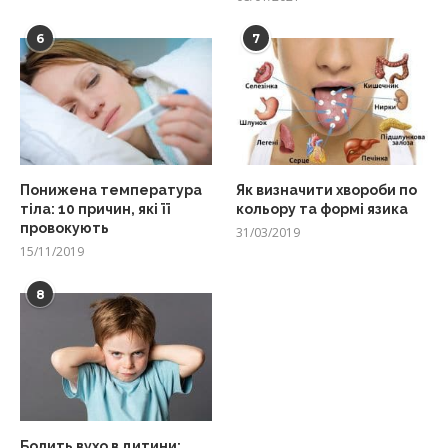
6
7
Понижена температура
Як визначити хвороби по
тіла: 10 причин, які її
кольору та формі язика
провокують
31/03/2019
15/11/2019
8
Болить вухо в дитини: