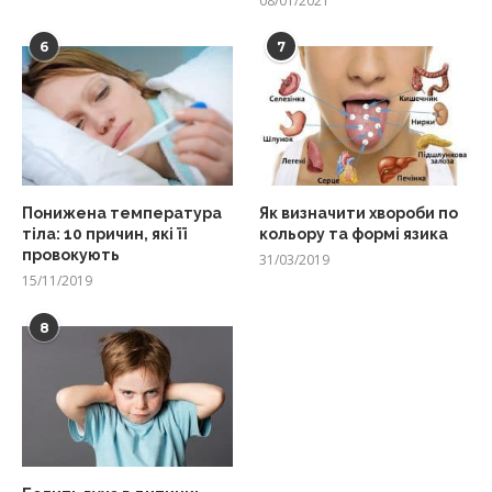
08/01/2021
6
7
Понижена температура
Як визначити хвороби по
тіла: 10 причин, які її
кольору та формі язика
провокують
31/03/2019
15/11/2019
8