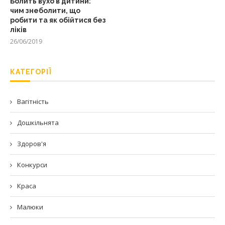
Болить вухо в дитини:
чим знеболити, що
робити та як обійтися без
ліків
26/06/2019
КАТЕГОРІЇ
Вагітність
Дошкільнята
Здоров'я
Конкурси
Краса
Малюки