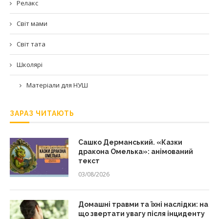
Релакс
Світ мами
Світ тата
Школярі
Матеріали для НУШ
ЗАРАЗ ЧИТАЮТЬ
Сашко Дерманський. «Казки
дракона Омелька»: анімований
текст
03/08/2026
Домашні травми та їхні наслідки: на
що звертати увагу після інциденту