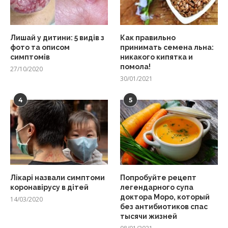
Лишай у дитини: 5 видів з
Как правильно
фото та описом
принимать семена льна:
симптомів
никакого кипятка и
помола!
27/10/2020
30/01/2021
4
5
Лікарі назвали симптоми
Попробуйте рецепт
коронавірусу в дітей
легендарного супа
доктора Моро, который
14/03/2020
без антибиотиков спас
тысячи жизней