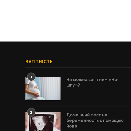
ВАГІТНІСТЬ
1
Чи можна вагітним «Но-
шпу»?
2
Домашний тест на
беременность с помощью
йода