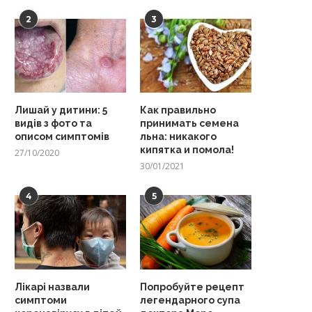
2
3
Лишай у дитини: 5
Как правильно
видів з фото та
принимать семена
описом симптомів
льна: никакого
кипятка и помола!
27/10/2020
30/01/2021
4
5
Лікарі назвали
Попробуйте рецепт
симптоми
легендарного супа