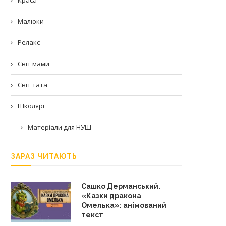
Малюки
Релакс
Світ мами
Світ тата
Школярі
Матеріали для НУШ
ЗАРАЗ ЧИТАЮТЬ
Сашко Дерманський.
«Казки дракона
Омелька»: анімований
текст