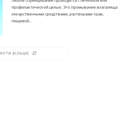
Любое спринцевание проводится с лечебной или
профилактической целью. Это промывание влагалища
лекарственными средствами, растворами трав,
пищевой…
НУТИ БІЛЬШЕ