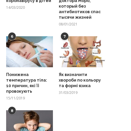
коронавірусу в дітей
доктора Моро,
который без
14/03/2020
антибиотиков спас
тысячи жизней
08/01/2021
6
7
Понижена
Як визначити
температура тіла:
хвороби по кольору
10 причин, які її
та формі язика
провокують
31/03/2019
15/11/2019
8