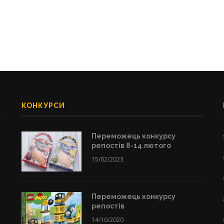
КОНКУРСИ
Переможець конкурсу
репостів 8-14 лютого
15/02/2023
Переможець конкурсу
репостів
14/10/2020