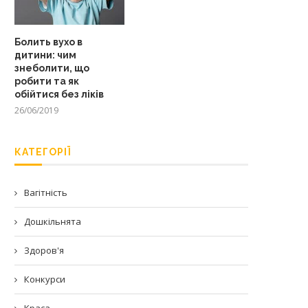
Болить вухо в
дитини: чим
знеболити, що
робити та як
обійтися без ліків
26/06/2019
КАТЕГОРІЇ
Вагітність
Дошкільнята
Здоров'я
Конкурси
Краса