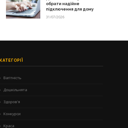
обрати надійне
підключення для дому
31/07/2026
КАТЕГОРІЇ
Вагітність
Дошкільнята
Здоров'я
Конкурси
Краса