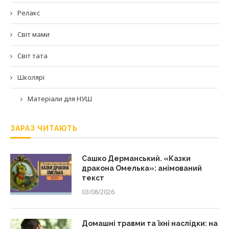
Релакс
Світ мами
Світ тата
Школярі
Матеріали для НУШ
ЗАРАЗ ЧИТАЮТЬ
Сашко Дерманський. «Казки
дракона Омелька»: анімований
текст
03/08/2026
Домашні травми та їхні наслідки: на