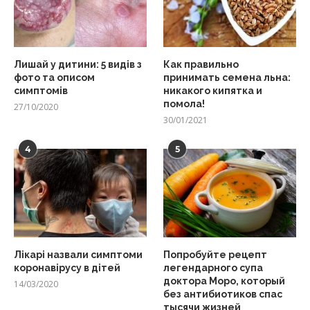
Лишай у дитини: 5 видів з
Как правильно
фото та описом
принимать семена льна:
симптомів
никакого кипятка и
помола!
27/10/2020
30/01/2021
4
5
Лікарі назвали симптоми
Попробуйте рецепт
коронавірусу в дітей
легендарного супа
доктора Моро, который
14/03/2020
без антибиотиков спас
тысячи жизней