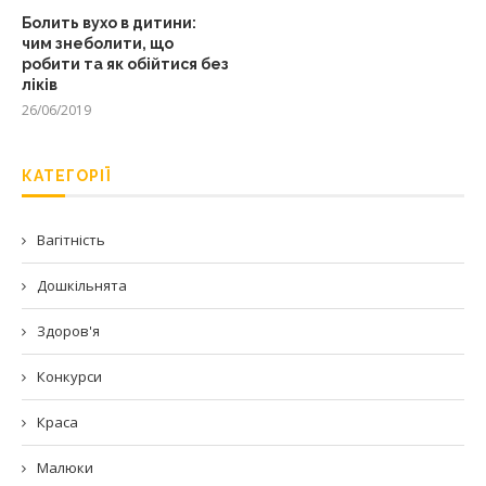
Болить вухо в дитини:
чим знеболити, що
робити та як обійтися без
ліків
26/06/2019
КАТЕГОРІЇ
Вагітність
Дошкільнята
Здоров'я
Конкурси
Краса
Малюки