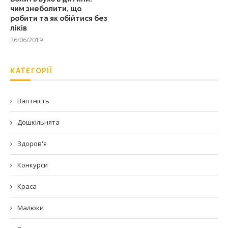
чим знеболити, що
робити та як обійтися без
ліків
26/06/2019
КАТЕГОРІЇ
Вагітність
Дошкільнята
Здоров'я
Конкурси
Краса
Малюки