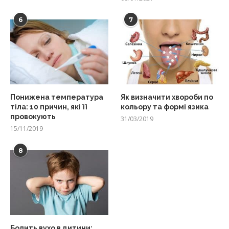
6
7
Понижена температура
Як визначити хвороби по
тіла: 10 причин, які її
кольору та формі язика
провокують
31/03/2019
15/11/2019
8
Болить вухо в дитини: