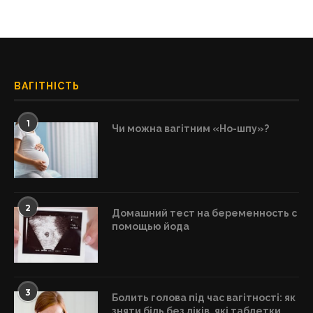
ВАГІТНІСТЬ
1
Чи можна вагітним «Но-шпу»?
2
Домашний тест на беременность с
помощью йода
3
Болить голова під час вагітності: як
зняти біль без ліків, які таблетки