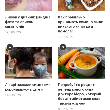
Лишай у дитини: 5 видів з
Как правильно
фото та описом
принимать семена льна:
симптомів
никакого кипятка и
помола!
27/10/2020
30/01/2021
4
5
Лікарі назвали симптоми
Попробуйте рецепт
коронавірусу в дітей
легендарного супа
доктора Моро, который
14/03/2020
без антибиотиков спас
тысячи жизней
08/01/2021