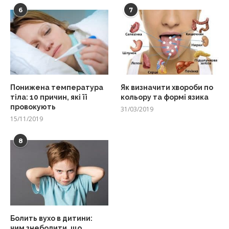
6
7
Понижена температура
Як визначити хвороби по
тіла: 10 причин, які її
кольору та формі язика
провокують
31/03/2019
15/11/2019
8
Болить вухо в дитини:
чим знеболити, що