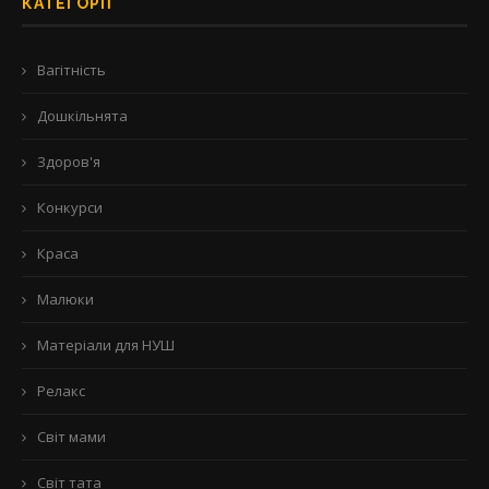
КАТЕГОРІЇ
Вагітність
Дошкільнята
Здоров'я
Конкурси
Краса
Малюки
Матеріали для НУШ
Релакс
Світ мами
Світ тата