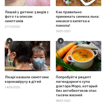
Лишай у дитини: 5 видів з
Как правильно
фото та описом
принимать семена льна:
симптомів
никакого кипятка и
помола!
27/10/2020
30/01/2021
4
5
Лікарі назвали симптоми
Попробуйте рецепт
коронавірусу в дітей
легендарного супа
доктора Моро, который
14/03/2020
без антибиотиков спас
тысячи жизней
08/01/2021