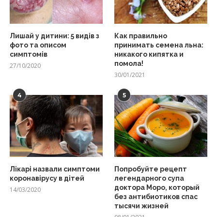
Лишай у дитини: 5 видів з
Как правильно
фото та описом
принимать семена льна:
симптомів
никакого кипятка и
помола!
27/10/2020
30/01/2021
4
5
Лікарі назвали симптоми
Попробуйте рецепт
коронавірусу в дітей
легендарного супа
доктора Моро, который
14/03/2020
без антибиотиков спас
тысячи жизней