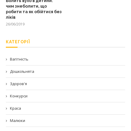
Болить вухо в дитини:
чим знеболити, що
робити та як обійтися без
ліків
26/06/2019
КАТЕГОРІЇ
Вагітність
Дошкільнята
Здоров'я
Конкурси
Краса
Малюки