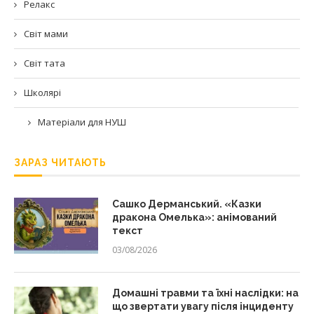
Релакс
Світ мами
Світ тата
Школярі
Матеріали для НУШ
ЗАРАЗ ЧИТАЮТЬ
Сашко Дерманський. «Казки
дракона Омелька»: анімований
текст
03/08/2026
Домашні травми та їхні наслідки: на
що звертати увагу після інциденту