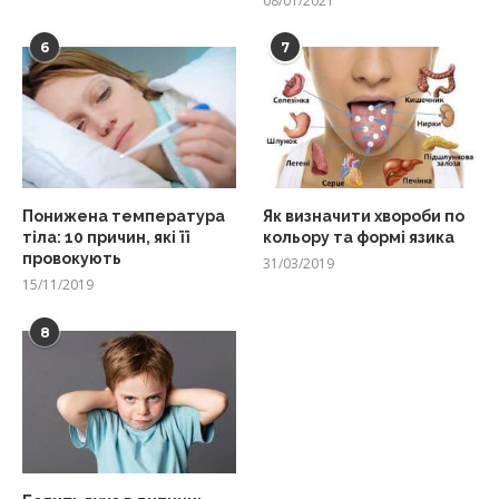
08/01/2021
6
7
Понижена температура
Як визначити хвороби по
тіла: 10 причин, які її
кольору та формі язика
провокують
31/03/2019
15/11/2019
8