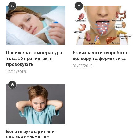
6
7
Понижена температура
Як визначити хвороби по
тіла: 10 причин, які її
кольору та формі язика
провокують
31/03/2019
15/11/2019
8
Болить вухо в дитини:
чим знеболити, що