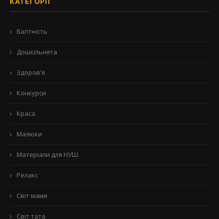
КАТЕГОРІЇ
Вагітність
Дошкільнята
Здоров'я
Конкурси
Краса
Малюки
Матеріали для НУШ
Релакс
Світ мами
Світ тата