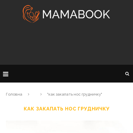
Головна
"как закапать нос грудничку"
КАК ЗАКАПАТЬ НОС ГРУДНИЧКУ