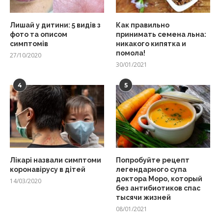
Лишай у дитини: 5 видів з
Как правильно
фото та описом
принимать семена льна:
симптомів
никакого кипятка и
помола!
27/10/2020
30/01/2021
4
5
Лікарі назвали симптоми
Попробуйте рецепт
коронавірусу в дітей
легендарного супа
доктора Моро, который
14/03/2020
без антибиотиков спас
тысячи жизней
08/01/2021