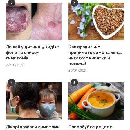
2
3
Лишай у дитини: 5 видів з
Как правильно
фото та описом
принимать семена льна:
симптомів
никакого кипятка и
помола!
27/10/2020
30/01/2021
4
5
Лікарі назвали симптоми
Попробуйте рецепт