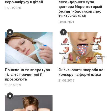
коронавірусу в дітей
легендарного супа
доктора Моро, который
14/03/2020
без антибиотиков спас
тысячи жизней
08/01/2021
6
7
Понижена температура
Як визначити хвороби по
тіла: 10 причин, які її
кольору та формі язика
провокують
31/03/2019
15/11/2019
8