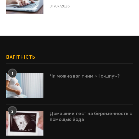
31/07/2026
ВАГІТНІСТЬ
1
Чи можна вагітним «Но-шпу»?
2
Домашний тест на беременность с
помощью йода