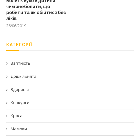
Болить вухо в дитини:
чим знеболити, що
робити та як обійтися без
ліків
26/06/2019
КАТЕГОРІЇ
Вагітність
Дошкільнята
Здоров'я
Конкурси
Краса
Малюки