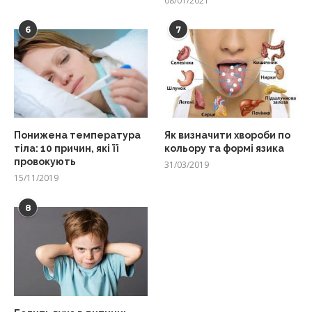
08/01/2021
6
7
Понижена температура
Як визначити хвороби по
тіла: 10 причин, які її
кольору та формі язика
провокують
31/03/2019
15/11/2019
8