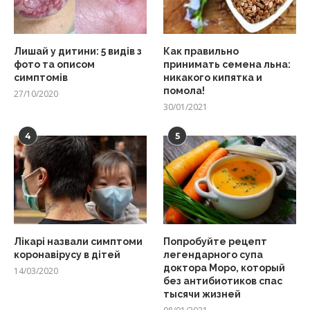
Лишай у дитини: 5 видів з
Как правильно
фото та описом
принимать семена льна:
симптомів
никакого кипятка и
помола!
27/10/2020
30/01/2021
4
5
Лікарі назвали симптоми
Попробуйте рецепт
коронавірусу в дітей
легендарного супа
доктора Моро, который
14/03/2020
без антибиотиков спас
тысячи жизней