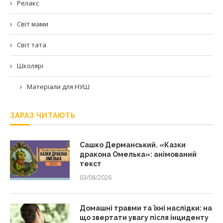
Релакс
Світ мами
Світ тата
Школярі
Матеріали для НУШ
ЗАРАЗ ЧИТАЮТЬ
Сашко Дерманський. «Казки
дракона Омелька»: анімований
текст
03/08/2026
Домашні травми та їхні наслідки: на
що звертати увагу після інциденту