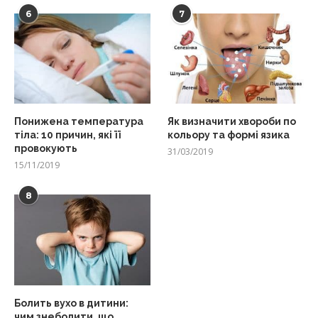
6
7
Понижена температура
Як визначити хвороби по
тіла: 10 причин, які її
кольору та формі язика
провокують
31/03/2019
15/11/2019
8
Болить вухо в дитини:
чим знеболити, що