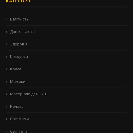
КАТЕГОРІЇ
Вагітність
Дошкільнята
Здоров'я
Конкурси
Краса
Малюки
Матеріали для НУШ
Релакс
Світ мами
Світ тата