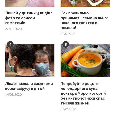
Лишай у дитини: 5 видів з
Как правильно
фото та описом
принимать семена льна:
симптомів
никакого кипятка и
помола!
27/10/2020
30/01/2021
4
5
Лікарі назвали симптоми
Попробуйте рецепт
коронавірусу в дітей
легендарного супа
доктора Моро, который
14/03/2020
без антибиотиков спас
тысячи жизней
08/01/2021